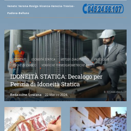
Veneto: Verona-Rovigo-Vicenza-Venezia-Treviso-
Padova-Belluno
CEDIMENTI
IDONEITÀ STATICA
METODI DIAGNOSTICI
PATOLOGIE
PROVE DI CARICO
VERIFICHE TERMOIGROMETRICHE PARETI
IDONEITÀ STATICA: Decalogo per
Perizia di Idoneità Statica
Redazione Soscasa
22 Marzo 2024