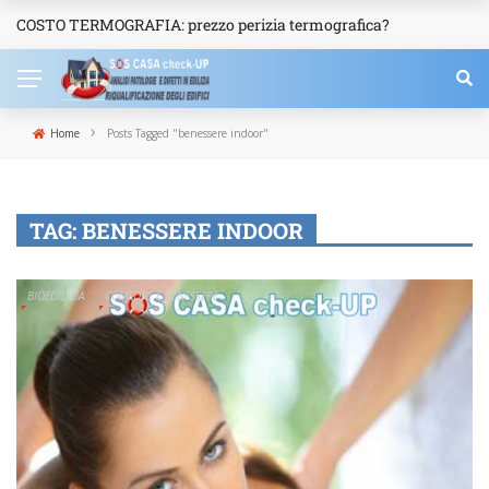
COSTO TERMOGRAFIA: prezzo perizia termografica?
NEWS
›
Home
Posts Tagged "benessere indoor"
TAG:
BENESSERE INDOOR
BIOEDILIZIA
COMFORT E BENESSERE