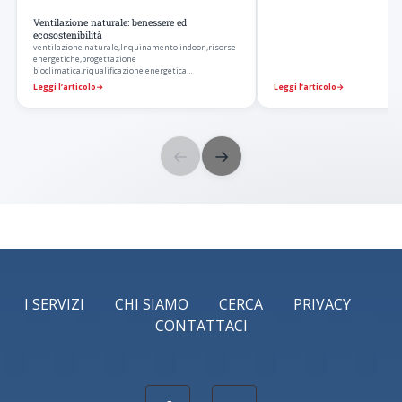
Ventilazione naturale: benessere ed
ecosostenibilità
ventilazione naturale,Inquinamento indoor ,risorse
energetiche,progettazione
bioclimatica,riqualificazione energetica
edifici,architettura…
Leggi l’articolo
→
Leggi l’articolo
→
←
→
I SERVIZI
CHI SIAMO
CERCA
PRIVACY
CONTATTACI