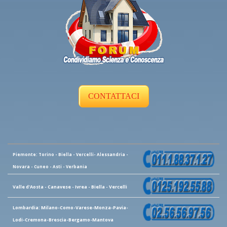
CONTATTACI
Piemonte: Torino - Biella - Vercelli- Alessandria -
Novara - Cuneo - Asti - Verbania
Valle d'Aosta - Canavese - Ivrea - Biella - Vercelli
Lombardia: Milano-Como-Varese-Monza-Pavia-
Lodi-Cremona-Brescia-Bergamo-Mantova