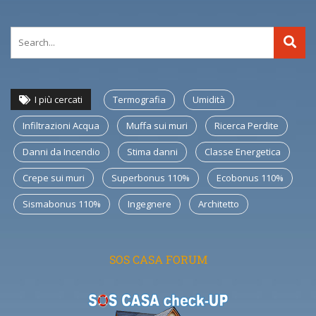
I più cercati
Termografia
Umidità
Infiltrazioni Acqua
Muffa sui muri
Ricerca Perdite
Danni da Incendio
Stima danni
Classe Energetica
Crepe sui muri
Superbonus 110%
Ecobonus 110%
Sismabonus 110%
Ingegnere
Architetto
SOS CASA FORUM