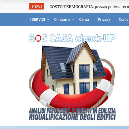
COSTO TERMOGRAFIA: prezzo perizia ter
NEWS
I SERVIZI
Chi siamo
Cerca
Privacy
Contat