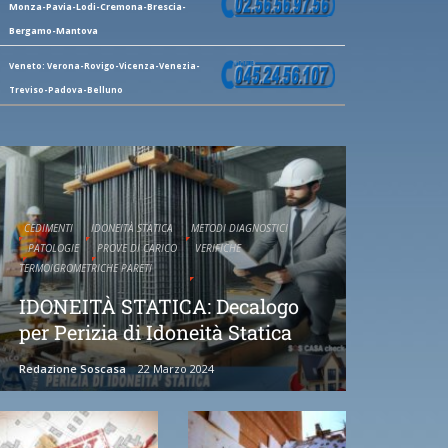
Monza-Pavia-Lodi-Cremona-Brescia-
Bergamo-Mantova
Veneto: Verona-Rovigo-Vicenza-Venezia-
Treviso-Padova-Belluno
CEDIMENTI
IDONEITÀ STATICA
METODI DIAGNOSTICI
PATOLOGIE
PROVE DI CARICO
VERIFICHE
TERMOIGROMETRICHE PARETI
IDONEITÀ STATICA: Decalogo
per Perizia di Idoneità Statica
Redazione Soscasa
22 Marzo 2024