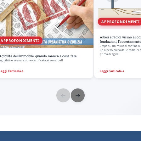
APPROFONDIMENTI
Alberi e radici vicino al c
APPROFONDIMENTI
fondazioni, l'accertament
Crepe su un muro di confine o
un albero: colpa delle radici? 
prima di agire.
Agibilità dell'immobile: quando manca e cosa fare
Agibilità e segnalazione certificata ai sensi dell
Leggi l’articolo
→
Leggi l’articolo
→
←
→