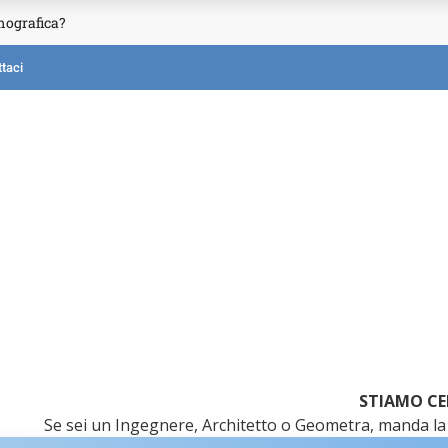
mografica?
taci
STIAMO CE
Se sei un Ingegnere, Architetto o Geometra, manda la 