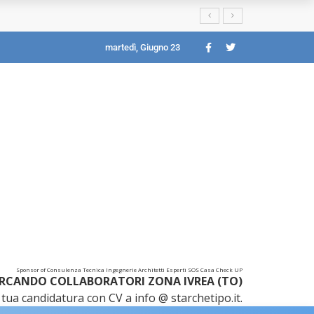
martedì, Giugno 23
Sponsor of Consulenza Tecnica Ingegnerie Architetti Esperti SOS Casa Check UP
RCANDO COLLABORATORI ZONA IVREA (TO)
tua candidatura con CV a info @ starchetipo.it.