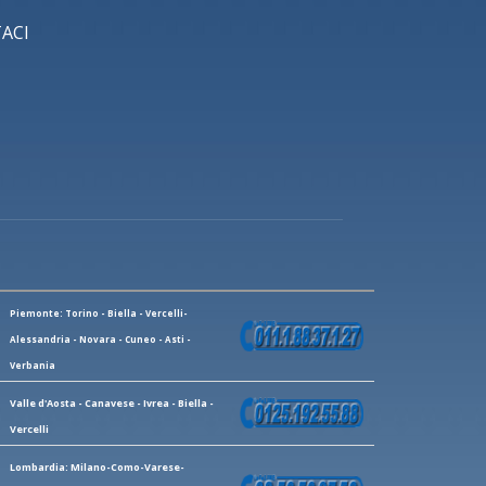
ACI
Piemonte: Torino - Biella - Vercelli-
Alessandria - Novara - Cuneo - Asti -
Verbania
Valle d'Aosta - Canavese - Ivrea - Biella -
Vercelli
Lombardia: Milano-Como-Varese-