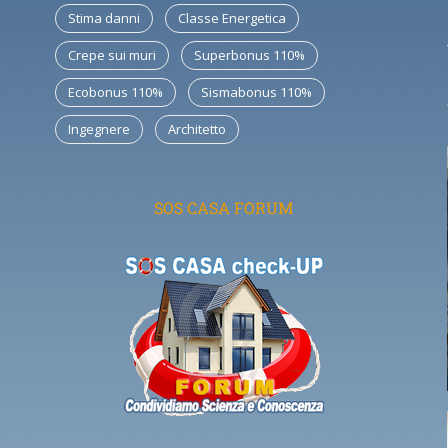
Stima danni
Classe Energetica
Crepe sui muri
Superbonus 110%
Ecobonus 110%
Sismabonus 110%
Ingegnere
Architetto
SOS CASA FORUM