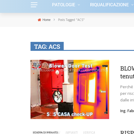
PATOLOGIE
RIQUALIFICAZIONE
›
Home
Posts Tagged "ACS"
TAG:
ACS
BLOWER DOOR TEST
METODI DIAGNOSTICI
BLOW
TERMOGRAFIA
VERIFICA DELLA CLASSE ENERGETICA
tenut
Perché 
per ris
dalle in
Ing. Fa
RIS
FONTI RINNOVABILI
IMPIANTI
VERIFICA