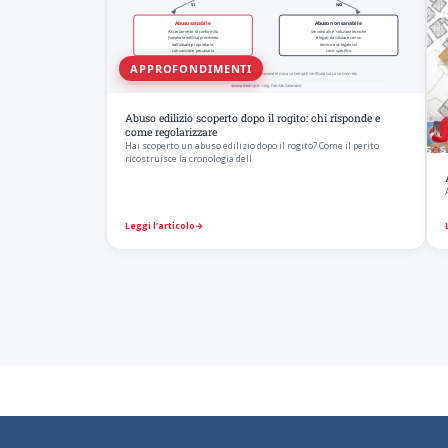
APPROFONDIMENTI
Abuso edilizio scoperto dopo il rogito: chi risponde e
come regolarizzare
Hai scoperto un abuso edilizio dopo il rogito? Come il perito
ricostruisce la cronologia dell
Leggi l’articolo
→