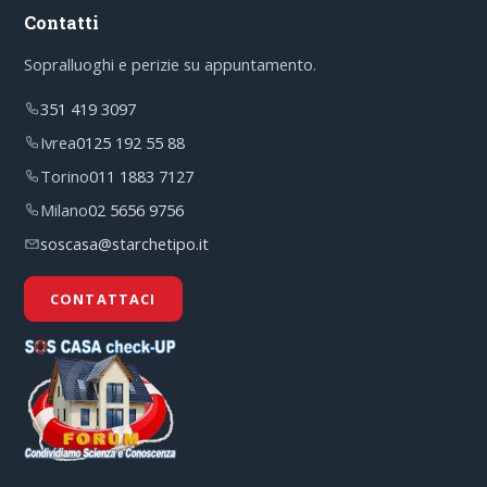
Contatti
Sopralluoghi e perizie su appuntamento.
351 419 3097
Ivrea
0125 192 55 88
Torino
011 1883 7127
Milano
02 5656 9756
soscasa@starchetipo.it
CONTATTACI