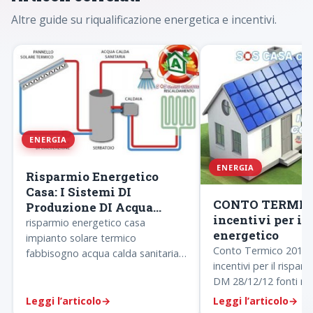
Altre guide su riqualificazione energetica e incentivi.
ENERGIA
ENERGIA
Risparmio Energetico
Casa: I Sistemi DI
CONTO TERMICO
Produzione DI Acqua
incentivi per il
Calda Sanitaria
risparmio energetico casa
energetico
impianto solare termico
Conto Termico 2013 
fabbisogno acqua calda sanitaria
incentivi per il rispar
normativa calcolo fabbisogno
DM 28/12/12 fonti rin
acqua calda sanitaria risparmiare…
incentivi conto termi
Leggi l’articolo
→
Leggi l’articolo
→
consulenza conto ter