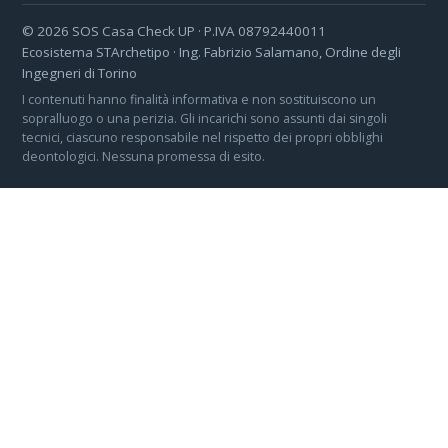
©
2026
SOS Casa Check UP · P.IVA 08792440011
Ecosistema STArchetipo · Ing. Fabrizio Salamano, Ordine degli
Ingegneri di Torino
I contenuti hanno finalità informativa e non sostituiscono un
sopralluogo o una perizia. Gli incarichi sono assunti dai singoli
tecnici, ciascuno responsabile nel rispetto dei propri obblighi
deontologici. Nessuna promessa di esito.