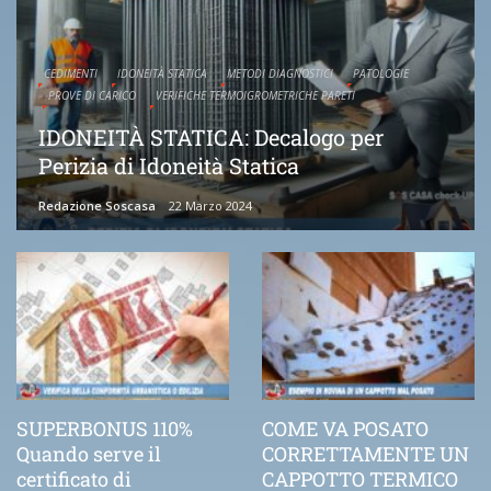
CEDIMENTI
IDONEITÀ STATICA
METODI DIAGNOSTICI
PATOLOGIE
PROVE DI CARICO
VERIFICHE TERMOIGROMETRICHE PARETI
IDONEITÀ STATICA: Decalogo per
Perizia di Idoneità Statica
Redazione Soscasa
22 Marzo 2024
SUPERBONUS 110%
COME VA POSATO
Quando serve il
CORRETTAMENTE UN
certificato di
CAPPOTTO TERMICO