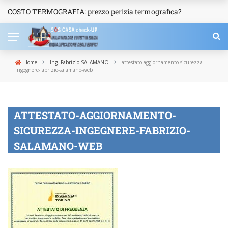
COSTO TERMOGRAFIA: prezzo perizia termografica?
NEWS
›
›
Home
Ing. Fabrizio SALAMANO
attestato-aggiornamento-sicurezza-
ingegnere-fabrizio-salamano-web
ATTESTATO-AGGIORNAMENTO-
SICUREZZA-INGEGNERE-FABRIZIO-
SALAMANO-WEB