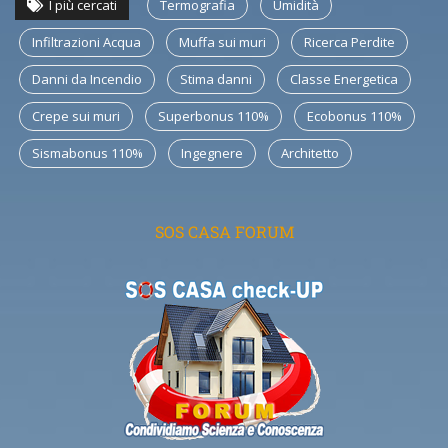
I più cercati
Termografia
Umidità
Infiltrazioni Acqua
Muffa sui muri
Ricerca Perdite
Danni da Incendio
Stima danni
Classe Energetica
Crepe sui muri
Superbonus 110%
Ecobonus 110%
Sismabonus 110%
Ingegnere
Architetto
SOS CASA FORUM