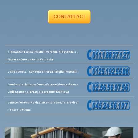
CONTATTACI
Piemonte: Torino - Biella - Vercelli- Alessandria -
Novara - Cuneo - Asti - Verbania
Valle d'Aosta - Canavese - Ivrea - Biella - Vercelli
Lombardia: Milano-Como-Varese-Monza-Pavia-
Lodi-Cremona-Brescia-Bergamo-Mantova
Veneto: Verona-Rovigo-Vicenza-Venezia-Treviso-
Padova-Belluno