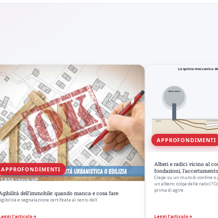
APPROFONDIMENTI
Alberi e radici vicino al c
APPROFONDIMENTI
fondazioni, l'accertament
Crepe su un muro di confine o
un albero: colpa delle radici? 
prima di agire.
Agibilità dell'immobile: quando manca e cosa fare
Agibilità e segnalazione certificata ai sensi dell
Leggi l’articolo
→
Leggi l’articolo
→