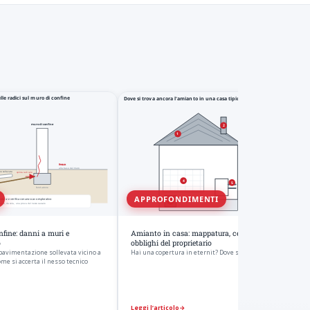
APPROFONDIMENTI
onfine: danni a muri e
Amianto in casa: mappatura, cemento-amianto e
o
obblighi del proprietario
 pavimentazione sollevata vicino a
Hai una copertura in eternit? Dove si trova l
Come si accerta il nesso tecnico
Leggi l’articolo
→