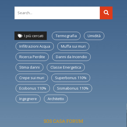
I più cercati
Termografia
Umidità
Infiltrazioni Acqua
Muffa sui muri
Ricerca Perdite
Danni da Incendio
Stima danni
Classe Energetica
Crepe sui muri
Superbonus 110%
Ecobonus 110%
Sismabonus 110%
Ingegnere
Architetto
SOS CASA FORUM