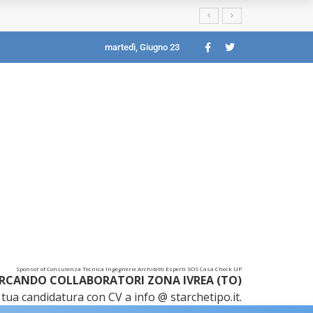
martedì, Giugno 23
Sponsor of Consulenza Tecnica Ingegnerie Architetti Esperti SOS Casa Check UP
RCANDO COLLABORATORI ZONA IVREA (TO)
tua candidatura con CV a info @ starchetipo.it.