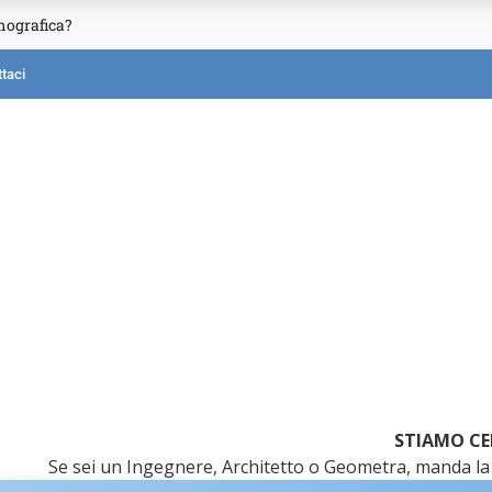
mografica?
taci
STIAMO CE
Se sei un Ingegnere, Architetto o Geometra, manda la 