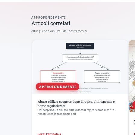
APPROFONDIMENTI
Articoli correlati
Altre guide e casi reali dei nostri tecnici.
APPROFONDIMENTI
Abuso edilizio scoperto dopo il rogito: chi risponde e
come regolarizzare
Hai scoperto un abuso edilizio dopo il rogito? Come il perito
ricostruisce la cronologia dell
Leggi l’articolo
→