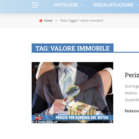
PATOLOGIE
RIQUALIFICAZIONE
›
Home
Posts Tagged "valore immobile"
TAG:
VALORE IMMOBILE
PERIZIE
PERIZIE DI STIMA
Peri
Surroga
mutuo, 
Quando 
Redazio