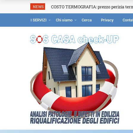
COSTO TERMOGRAFIA: prezzo perizia ter
NEWS
I SERVIZI
Chi siamo
Cerca
Privacy
Contat