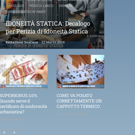
PATOLOGIE
PROVE DI CARICO
VERIFICHE
TERMOIGROMETRICHE PARETI
IDONEITÀ STATICA: Decalogo
per Perizia di Idoneità Statica
Redazione Soscasa
22 Marzo 2024
SUPERBONUS 110%
COME VA POSATO
Quando serve il
CORRETTAMENTE UN
certificato di conformità
CAPPOTTO TERMICO
urbanistica?
21 Novembre 2020
25 Febbraio 2021