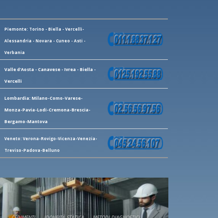
Piemonte: Torino - Biella - Vercelli-
Alessandria - Novara - Cuneo - Asti -
Verbania
Valle d'Aosta - Canavese - Ivrea - Biella -
Vercelli
Lombardia: Milano-Como-Varese-
Monza-Pavia-Lodi-Cremona-Brescia-
Bergamo-Mantova
Veneto: Verona-Rovigo-Vicenza-Venezia-
Treviso-Padova-Belluno
CEDIMENTI
IDONEITÀ STATICA
METODI DIAGNOSTICI