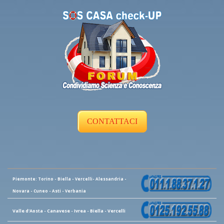
CONTATTACI
Piemonte: Torino - Biella - Vercelli- Alessandria -
Novara - Cuneo - Asti - Verbania
Valle d'Aosta - Canavese - Ivrea - Biella - Vercelli