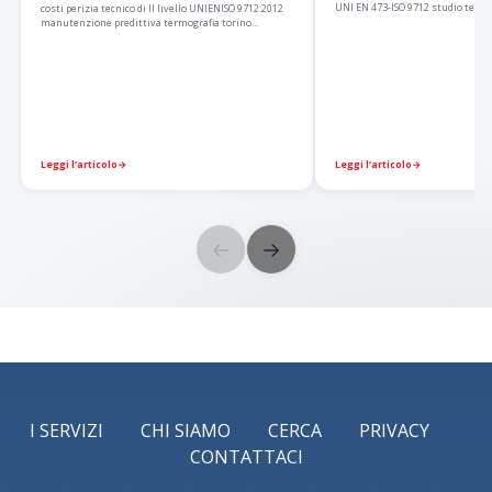
UNI EN 473-ISO 9712 studio termo
costi perizia tecnico di II livello UNIENISO 9712:2012
manutenzione predittiva termografia torino…
Leggi l’articolo
→
Leggi l’articolo
→
←
→
I SERVIZI
CHI SIAMO
CERCA
PRIVACY
CONTATTACI