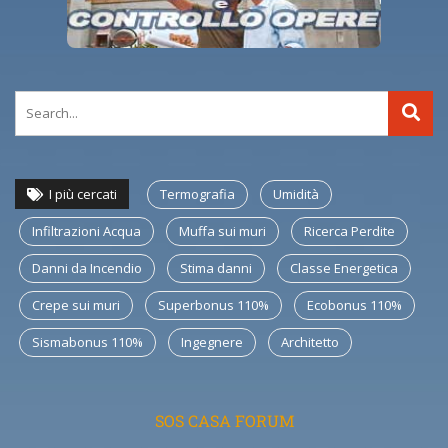
I più cercati
Termografia
Umidità
Infiltrazioni Acqua
Muffa sui muri
Ricerca Perdite
Danni da Incendio
Stima danni
Classe Energetica
Crepe sui muri
Superbonus 110%
Ecobonus 110%
Sismabonus 110%
Ingegnere
Architetto
SOS CASA FORUM