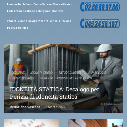
Lombardia: Milano-Como-Varese-Monza-Pavia-
Lodi-Cremona-Brescia-Bergamo-Mantova
Veneto: Verona-Rovigo-Vicenza-Venezia-Treviso-
Padova-Belluno
CEDIMENTI
IDONEITÀ STATICA
METODI DIAGNOSTICI
PATOLOGIE
PROVE DI CARICO
VERIFICHE TERMOIGROMETRICHE PARETI
IDONEITÀ STATICA: Decalogo per
Perizia di Idoneità Statica
Redazione Soscasa
22 Marzo 2024