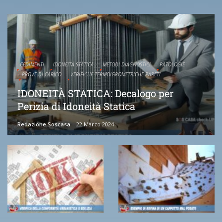
CEDIMENTI
IDONEITÀ STATICA
METODI DIAGNOSTICI
PATOLOGIE
PROVE DI CARICO
VERIFICHE TERMOIGROMETRICHE PARETI
IDONEITÀ STATICA: Decalogo per
Perizia di Idoneità Statica
Redazione Soscasa
22 Marzo 2024