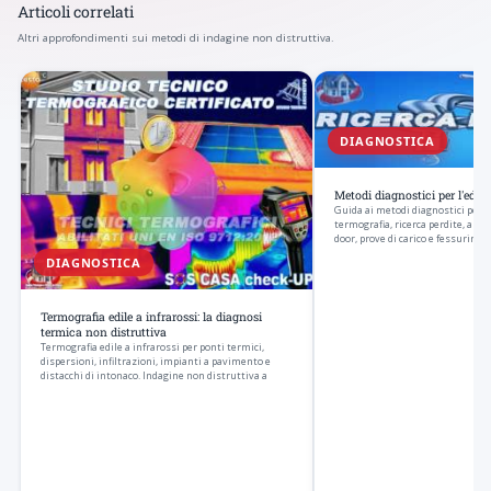
Articoli correlati
Altri approfondimenti sui metodi di indagine non distruttiva.
DIAGNOSTICA
Metodi diagnostici per l'ediliz
Guida ai metodi diagnostici per l'
termografia, ricerca perdite, anal
door, prove di carico e fessurimet
DIAGNOSTICA
Termografia edile a infrarossi: la diagnosi
termica non distruttiva
Termografia edile a infrarossi per ponti termici,
dispersioni, infiltrazioni, impianti a pavimento e
distacchi di intonaco. Indagine non distruttiva a