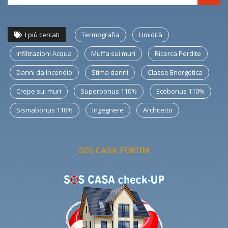
I più cercati
Termografia
Umidità
Infiltrazioni Acqua
Muffa sui muri
Ricerca Perdite
Danni da Incendio
Stima danni
Classe Energetica
Crepe sui muri
Superbonus 110%
Ecobonus 110%
Sismabonus 110%
Ingegnere
Architetto
SOS CASA FORUM