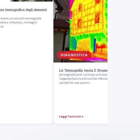
ine termografica degli elementi
lementi strutturali termografia
mera a infrarossi ,immagini
asa
DIAGNOSTICA
LA Termografia :teoria E Strumentazione
termografia cos'è i principi utilizzati raggi infrarossi
l'apparecchatura emissività riflessione trasmissione e le
variabili di una analisi…
Leggi l’articolo
→