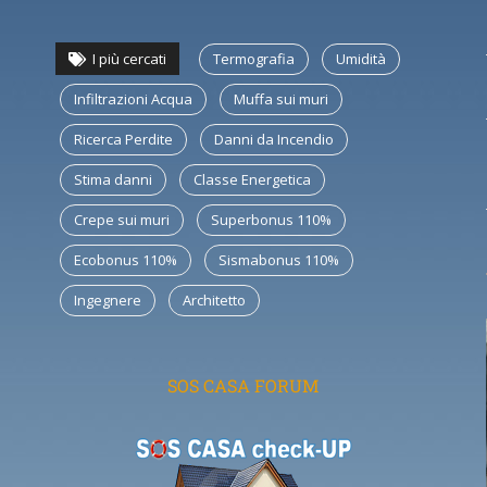
I più cercati
Termografia
Umidità
Infiltrazioni Acqua
Muffa sui muri
Ricerca Perdite
Danni da Incendio
Stima danni
Classe Energetica
Crepe sui muri
Superbonus 110%
Ecobonus 110%
Sismabonus 110%
Ingegnere
Architetto
SOS CASA FORUM