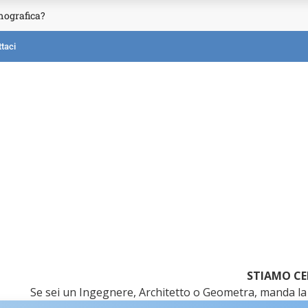
mografica?
taci
STIAMO CE
Se sei un Ingegnere, Architetto o Geometra, manda la 