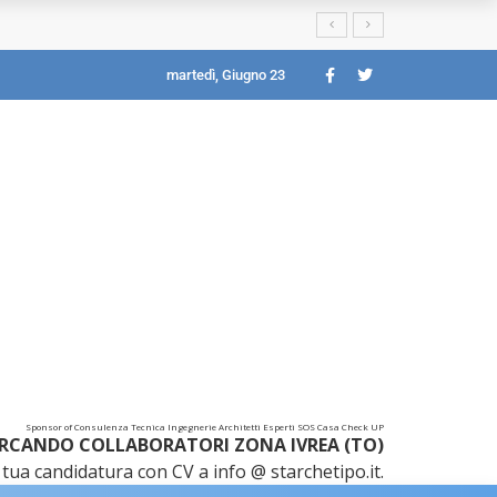
martedì, Giugno 23
Sponsor of Consulenza Tecnica Ingegnerie Architetti Esperti SOS Casa Check UP
RCANDO COLLABORATORI ZONA IVREA (TO)
tua candidatura con CV a info @ starchetipo.it.