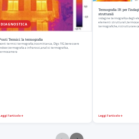
Termografia IR: per l’indag
strutturali
indagine termografica degli e
elementi strutturali,termoca
DIAGNOSTICA
termografiche,ristrutturare c
Ponti Termici: la termografia
ponti termici termografia,trasmittanza, Dlgs 192,benessere
indoor,termografia a infrarossi,analisi termografica,
termocamera
Leggi l’articolo
→
Leggi l’articolo
→