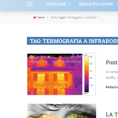
PATOLOGIE
RIQUALIFICAZIONE
›
Home
Posts Tagged "termografia a infrarossi"
TAG:
TERMOGRAFIA A INFRAROSS
METODI DIAGNOSTICI
RICERCA DEI PONTI TERMICI
Ponti
TERMOGRAFIA
VERIFICHE ENERGETICHE
Si sent
muffe, 
Redazio
METODI DIAGNOSTICI
RICERCA DEI PONTI TERMICI
LA 
TERMOGRAFIA
VERIFICHE ENERGETICHE