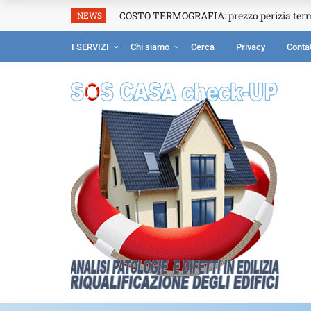
COSTO TERMOGRAFIA: prezzo perizia ter
NEWS
I SERVIZI
Chi siamo
Cerca
Privacy
Contat