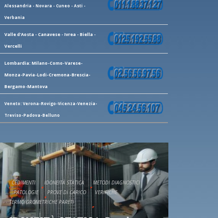
Alessandria - Novara - Cuneo - Asti -
Verbania
Valle d'Aosta - Canavese - Ivrea - Biella -
Vercelli
Lombardia: Milano-Como-Varese-
Monza-Pavia-Lodi-Cremona-Brescia-
Bergamo-Mantova
Veneto: Verona-Rovigo-Vicenza-Venezia-
Treviso-Padova-Belluno
CEDIMENTI
IDONEITÀ STATICA
METODI DIAGNOSTICI
PATOLOGIE
PROVE DI CARICO
VERIFICHE
TERMOIGROMETRICHE PARETI