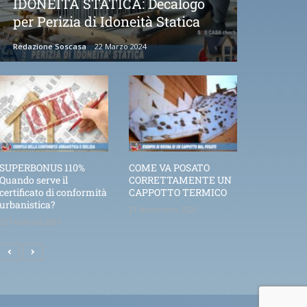
IDONEITÀ STATICA: Decalogo
per Perizia di Idoneità Statica
Redazione Soscasa
22 Marzo 2024
SUPERBONUS 110%
COME VA POSATO
Quando serve il
CORRETTAMENTE UN
certificato di conformità
CAPPOTTO TERMICO
urbanistica?
21 Novembre 2020
25 Febbraio 2021