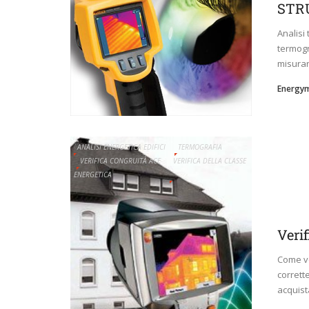
STR
Analisi 
termogr
misurare
Energy
ANALISI ENERGETICA EDIFICI
TERMOGRAFIA
VERIFICA CONGRUITÀ ACE
VERIFICA DELLA CLASSE
ENERGETICA
Verif
Come ve
corrett
acquista