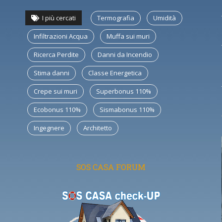
I più cercati
Termografia
Umidità
Infiltrazioni Acqua
Muffa sui muri
Ricerca Perdite
Danni da Incendio
Stima danni
Classe Energetica
Crepe sui muri
Superbonus 110%
Ecobonus 110%
Sismabonus 110%
Ingegnere
Architetto
SOS CASA FORUM