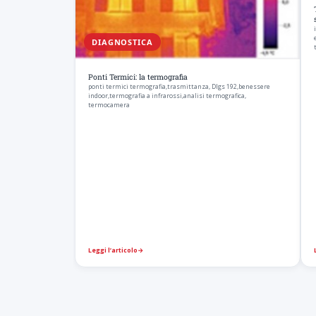
DIAGNOSTICA
Ponti Termici: la termografia
ponti termici termografia,trasmittanza, Dlgs 192,benessere
indoor,termografia a infrarossi,analisi termografica,
termocamera
Leggi l’articolo
→