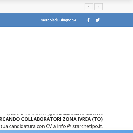
mercoledì, Giugno 24
Sponsor of Consulenza Tecnica Ingegnerie Architetti Esperti SOS Casa Check UP
RCANDO COLLABORATORI ZONA IVREA (TO)
tua candidatura con CV a info @ starchetipo.it.