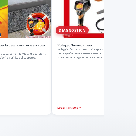
DIAGNOSTICA
er la casa: cosa vede e a cosa
Noleggio Termocamera
Noleggio Termocamera torino prezzi costo noleggiare
termografia novara termocamera usata milano verona aost
a casa: come individua dispersioni,
ivrea biella noleggio termocamere con…
zioni e verifica del cappotto.
Leggi l’articolo
→