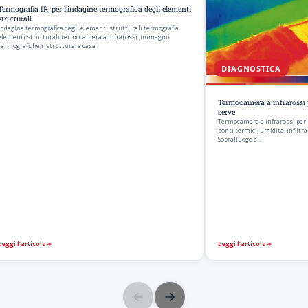
Termografia IR: per l’indagine termografica degli elementi
strutturali
indagine termografica degli elementi strutturali termografia
elementi strutturali,termocamera a infrarossi ,immagini
termografiche,ristrutturare casa
DIAGNOSTICA
Termocamera a infrarossi p
serve
Termocamera a infrarossi per l
ponti termici, umidita, infiltra
Sopralluogo e…
Leggi l’articolo
→
Leggi l’articolo
→
←
→