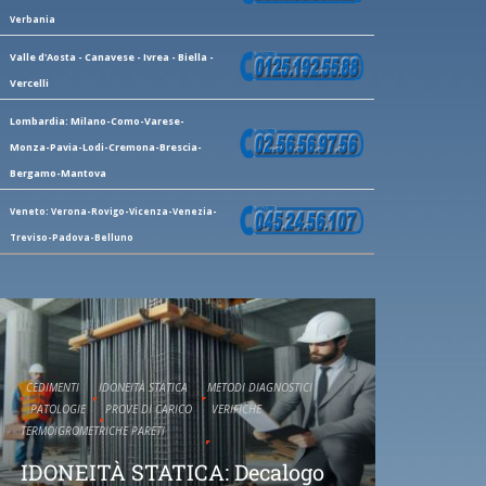
Verbania
Valle d'Aosta - Canavese - Ivrea - Biella -
Vercelli
Lombardia: Milano-Como-Varese-
Monza-Pavia-Lodi-Cremona-Brescia-
Bergamo-Mantova
Veneto: Verona-Rovigo-Vicenza-Venezia-
Treviso-Padova-Belluno
CEDIMENTI
IDONEITÀ STATICA
METODI DIAGNOSTICI
PATOLOGIE
PROVE DI CARICO
VERIFICHE
TERMOIGROMETRICHE PARETI
IDONEITÀ STATICA: Decalogo