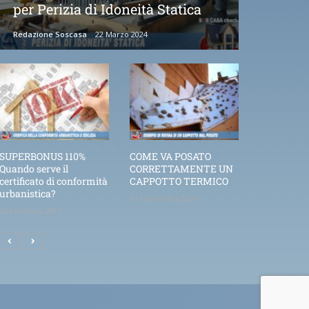
per Perizia di Idoneità Statica
Redazione Soscasa
22 Marzo 2024
SUPERBONUS 110%
COME VA POSATO
Quando serve il
CORRETTAMENTE UN
certificato di conformità
CAPPOTTO TERMICO
urbanistica?
21 Novembre 2020
25 Febbraio 2021