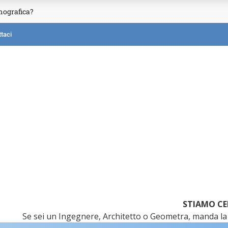
mografica?
taci
STIAMO CE
Se sei un Ingegnere, Architetto o Geometra, manda la 