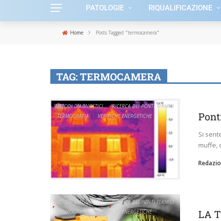
PATOLOGIE
RIQUALIFICAZIONE
›
Home
Posts Tagged "termocamera"
TAG:
TERMOCAMERA
METODI DIAGNOSTICI
RICERCA DEI PONTI TERMICI
Ponti
TERMOGRAFIA
VERIFICHE ENERGETICHE
Si sent
muffe, 
Redazio
METODI DIAGNOSTICI
RICERCA DEI PONTI TERMICI
LA 
TERMOGRAFIA
VERIFICHE ENERGETICHE