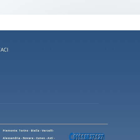
ACI
Piemonte: Torino - Biella - Vercelli-
Alessandria - Novara - Cuneo - Asti -