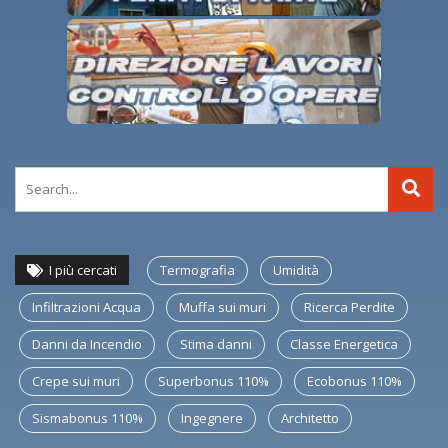
I più cercati
Termografia
Umidità
Infiltrazioni Acqua
Muffa sui muri
Ricerca Perdite
Danni da Incendio
Stima danni
Classe Energetica
Crepe sui muri
Superbonus 110%
Ecobonus 110%
Sismabonus 110%
Ingegnere
Architetto