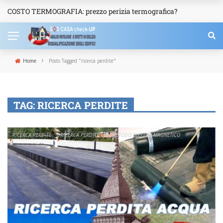
COSTO TERMOGRAFIA: prezzo perizia termografica?
NEWS
›
Home
Posts Tagged "ricerca perdite"
TAG:
RICERCA PERDITE
RICERCA PERDITE
RICERCA PERDITE CON METODO ELETTRO MAGNETICO