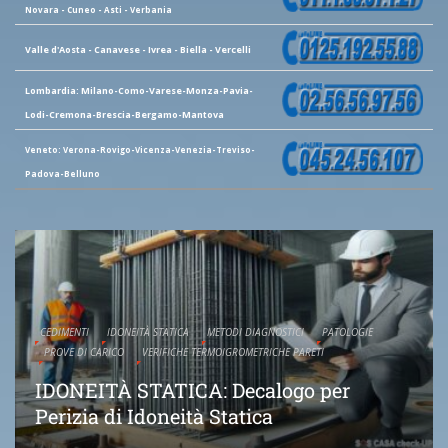
Novara - Cuneo - Asti - Verbania
Valle d'Aosta - Canavese - Ivrea - Biella - Vercelli
Lombardia: Milano-Como-Varese-Monza-Pavia-
Lodi-Cremona-Brescia-Bergamo-Mantova
Veneto: Verona-Rovigo-Vicenza-Venezia-Treviso-
Padova-Belluno
CEDIMENTI
IDONEITÀ STATICA
METODI DIAGNOSTICI
PATOLOGIE
PROVE DI CARICO
VERIFICHE TERMOIGROMETRICHE PARETI
IDONEITÀ STATICA: Decalogo per
Perizia di Idoneità Statica