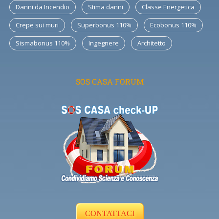
Danni da Incendio
Stima danni
Classe Energetica
Crepe sui muri
Superbonus 110%
Ecobonus 110%
Sismabonus 110%
Ingegnere
Architetto
SOS CASA FORUM
CONTATTACI