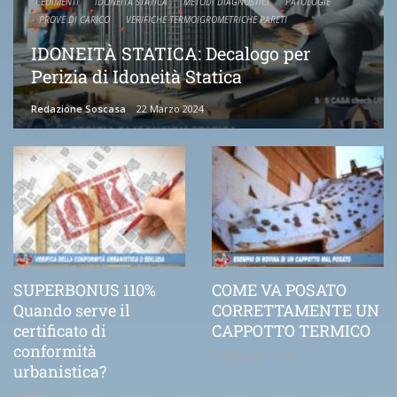
CEDIMENTI
IDONEITÀ STATICA
METODI DIAGNOSTICI
PATOLOGIE
PROVE DI CARICO
VERIFICHE TERMOIGROMETRICHE PARETI
IDONEITÀ STATICA: Decalogo per
Perizia di Idoneità Statica
Redazione Soscasa
22 Marzo 2024
SUPERBONUS 110%
COME VA POSATO
Quando serve il
CORRETTAMENTE UN
certificato di
CAPPOTTO TERMICO
conformità
21 Novembre 2020
urbanistica?
25 Febbraio 2021