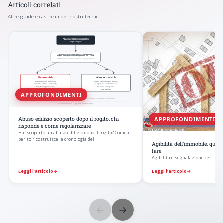
Articoli correlati
Altre guide e casi reali dei nostri tecnici.
APPROFONDIMENTI
APPROFONDIMENTI
Abuso edilizio scoperto dopo il rogito: chi
risponde e come regolarizzare
Hai scoperto un abuso edilizio dopo il rogito? Come il
perito ricostruisce la cronologia dell
Agibilità dell'immobile: qua
fare
Agibilità e segnalazione certificat
Leggi l’articolo
→
Leggi l’articolo
→
←
→