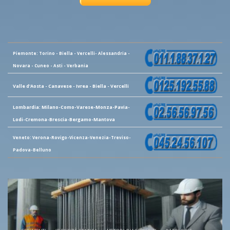
Piemonte: Torino - Biella - Vercelli- Alessandria -
Novara - Cuneo - Asti - Verbania
Valle d'Aosta - Canavese - Ivrea - Biella - Vercelli
Lombardia: Milano-Como-Varese-Monza-Pavia-
Lodi-Cremona-Brescia-Bergamo-Mantova
Veneto: Verona-Rovigo-Vicenza-Venezia-Treviso-
Padova-Belluno