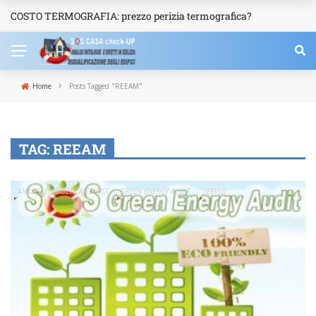
COSTO TERMOGRAFIA: prezzo perizia termografica?
NEWS
›
Home
Posts Tagged "REEAM"
TAG:
REEAM
ANALISI ENERGETICA EDIFICI
GREEN ENERGY AUDIT
SERVIZI