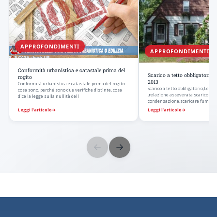
APPROFONDIMENTI
APPROFONDIMENTI
Conformità urbanistica e catastale prima del
Scarico a tetto obbligatorio 
rogito
2013
Conformità urbanistica e catastale prima del rogito:
Scarico a tetto obbligatorio,Legge
cosa sono, perché sono due verifiche distinte, cosa
,relazione asseverata scarico tet
dice la legge sulla nullità dell
condensazione,scaricare fumi a p
scaricare…
Leggi l’articolo
→
Leggi l’articolo
→
←
→