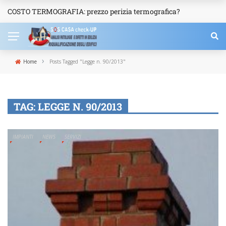
COSTO TERMOGRAFIA: prezzo perizia termografica?
NEWS
›
Home
Posts Tagged "Legge n. 90/2013"
TAG:
LEGGE N. 90/2013
IMPIANTI
NEWS
SERVIZI