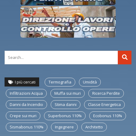
I più cercati
Termografia
Umidità
Infiltrazioni Acqua
Muffa sui muri
Ricerca Perdite
Danni da Incendio
Stima danni
Classe Energetica
Crepe sui muri
Superbonus 110%
Ecobonus 110%
Sismabonus 110%
Ingegnere
Architetto