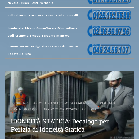
Novara - Cuneo - Asti - Verbania
Valle d'Aosta - Canavese - Ivrea - Biella - Vercelli
Lombardia: Milano-Como-Varese-Monza-Pavia-
Lodi-Cremona-Brescia-Bergamo-Mantova
Veneto: Verona-Rovigo-Vicenza-Venezia-Treviso-
Padova-Belluno
CEDIMENTI
IDONEITÀ STATICA
METODI DIAGNOSTICI
PATOLOGIE
PROVE DI CARICO
VERIFICHE TERMOIGROMETRICHE PARETI
IDONEITÀ STATICA: Decalogo per
Perizia di Idoneità Statica