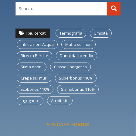
I più cercati
Termografia
Umidità
Infiltrazioni Acqua
Muffa sui muri
Ricerca Perdite
Danni da Incendio
Stima danni
Classe Energetica
Crepe sui muri
Superbonus 110%
Ecobonus 110%
Sismabonus 110%
Ingegnere
Architetto
SOS CASA FORUM