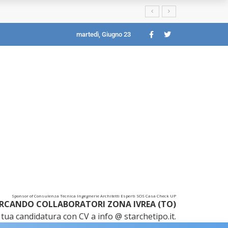
martedì, Giugno 23
Sponsor of Consulenza Tecnica Ingegnerie Architetti Esperti SOS Casa Check UP
RCANDO COLLABORATORI ZONA IVREA (TO)
tua candidatura con CV a info @ starchetipo.it.