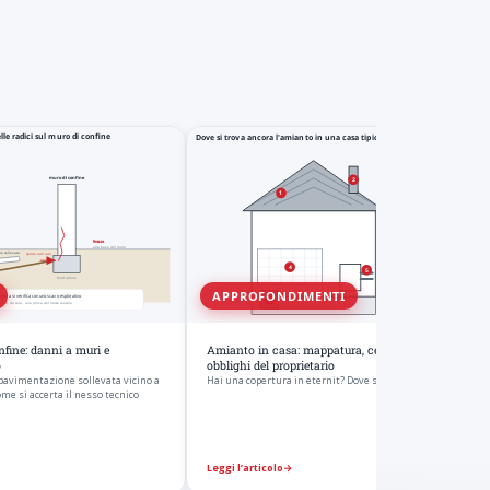
APPROFONDIMENTI
onfine: danni a muri e
Amianto in casa: mappatura, cemento-amianto e
o
obblighi del proprietario
 pavimentazione sollevata vicino a
Hai una copertura in eternit? Dove si trova l
Come si accerta il nesso tecnico
Leggi l’articolo
→