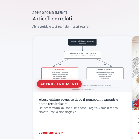
APPROFONDIMENTI
Articoli correlati
Altre guide e casi reali dei nostri tecnici.
APPROFONDIMENTI
Abuso edilizio scoperto dopo il rogito: chi risponde e
come regolarizzare
Hai scoperto un abuso edilizio dopo il rogito? Come il perito
ricostruisce la cronologia dell
Leggi l’articolo
→