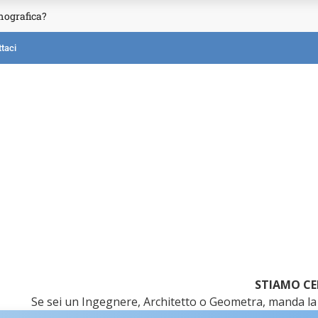
mografica?
taci
STIAMO CE
Se sei un Ingegnere, Architetto o Geometra, manda la 