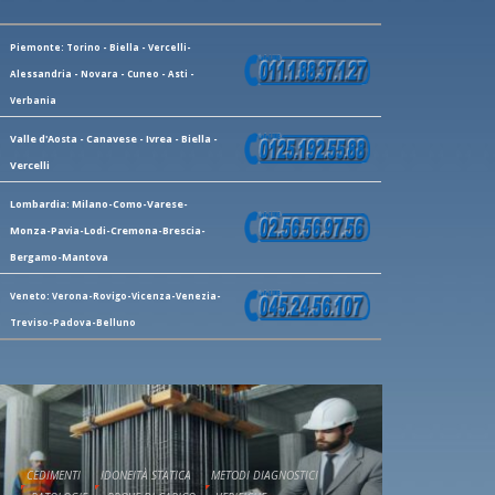
Piemonte: Torino - Biella - Vercelli-
Alessandria - Novara - Cuneo - Asti -
Verbania
Valle d'Aosta - Canavese - Ivrea - Biella -
Vercelli
Lombardia: Milano-Como-Varese-
Monza-Pavia-Lodi-Cremona-Brescia-
Bergamo-Mantova
Veneto: Verona-Rovigo-Vicenza-Venezia-
Treviso-Padova-Belluno
CEDIMENTI
IDONEITÀ STATICA
METODI DIAGNOSTICI