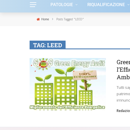
PATOLOGIE
RIQUALIFICAZIONE
›
Home
Posts Tagged "LEED"
TAG:
LEED
Green
ANALISI ENERGETICA EDIFICI
GREEN ENERGY AUDIT
l’Eff
SERVIZI
Ambi
Tutti s
patrimo
irrinunc
Redazio