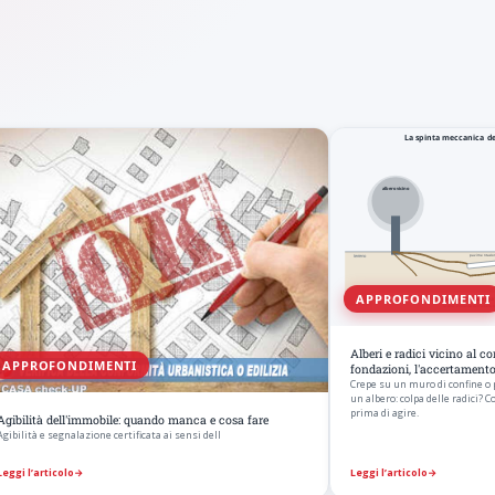
APPROFONDIMENTI
Alberi e radici vicino al c
APPROFONDIMENTI
fondazioni, l'accertament
Crepe su un muro di confine o
un albero: colpa delle radici? 
prima di agire.
Agibilità dell'immobile: quando manca e cosa fare
Agibilità e segnalazione certificata ai sensi dell
Leggi l’articolo
→
Leggi l’articolo
→