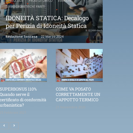
PATOLOGIE
PROVE DI CARICO
VERIFICHE
TERMOIGROMETRICHE PARETI
IDONEITÀ STATICA: Decalogo
per Perizia di Idoneità Statica
Redazione Soscasa
22 Marzo 2024
SUPERBONUS 110%
COME VA POSATO
Quando serve il
CORRETTAMENTE UN
certificato di conformità
CAPPOTTO TERMICO
urbanistica?
21 Novembre 2020
25 Febbraio 2021