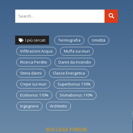
I più cercati
Termografia
Umidità
Infiltrazioni Acqua
Muffa sui muri
Ricerca Perdite
Danni da Incendio
Stima danni
Classe Energetica
Crepe sui muri
Superbonus 110%
Ecobonus 110%
Sismabonus 110%
Ingegnere
Architetto
SOS CASA FORUM