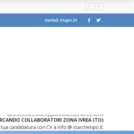
martedì, Giugno 23
Sponsor of Consulenza Tecnica Ingegnerie Architetti Esperti SOS Casa Check UP
RCANDO COLLABORATORI ZONA IVREA (TO)
tua candidatura con CV a info @ starchetipo.it.