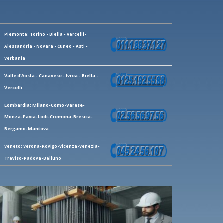
Piemonte: Torino - Biella - Vercelli-
Alessandria - Novara - Cuneo - Asti -
Verbania
Valle d'Aosta - Canavese - Ivrea - Biella -
Vercelli
Lombardia: Milano-Como-Varese-
Monza-Pavia-Lodi-Cremona-Brescia-
Bergamo-Mantova
Veneto: Verona-Rovigo-Vicenza-Venezia-
Treviso-Padova-Belluno