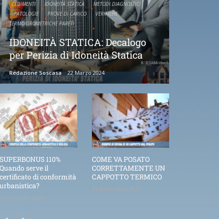
CEDIMENTI
IDONEITÀ STATICA
METODI DIAGNOSTICI
PATOLOGIE
PROVE DI CARICO
VERIFICHE
TERMOIGROMETRICHE PARETI
IDONEITÀ STATICA: Decalogo
per Perizia di Idoneità Statica
Redazione Soscasa
22 Marzo 2024
SUPERBONUS 110%
COME VA POSATO
Quando serve il
CORRETTAMENTE UN
certificato di conformità
CAPPOTTO TERMICO
urbanistica?
21 Novembre 2020
25 Febbraio 2021