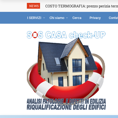
COSTO TERMOGRAFIA: prezzo perizia ter
NEWS
I SERVIZI
Chi siamo
Cerca
Privacy
Contat