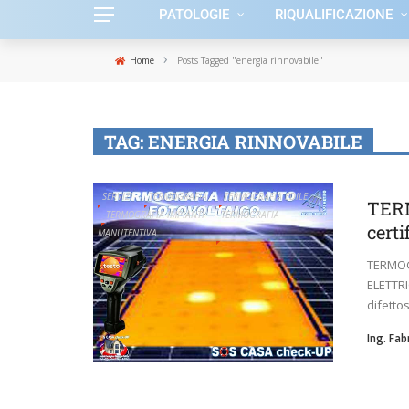
PATOLOGIE
RIQUALIFICAZIONE
›
Home
Posts Tagged "energia rinnovabile"
TAG:
ENERGIA RINNOVABILE
SERVIZI
TERMOGRAFIA
TERMOGRAFIA EDILE
TERM
TERMOGRAFIA IMPIANTI
TERMOGRAFIA
certi
MANUTENTIVA
TERMOG
ELETTRI
difetto
Ing. Fa