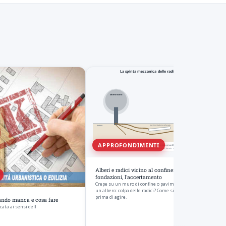
APPROFONDIMENTI
Alberi e radici vicino al confine: danni a muri e
fondazioni, l'accertamento
Crepe su un muro di confine o pavimentazione sollevata vic
un albero: colpa delle radici? Come si accerta il nesso tecnico
prima di agire.
uando manca e cosa fare
cata ai sensi dell