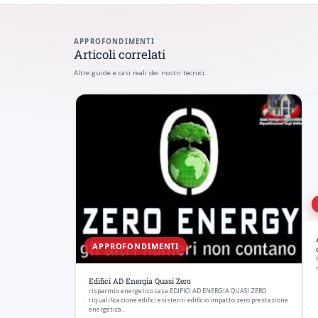
APPROFONDIMENTI
Articoli correlati
Altre guide e casi reali dei nostri tecnici.
APPROFONDIMENTI
Edifici AD Energia Quasi Zero
risparmio energetico casa EDIFICI AD ENERGIA QUASI ZERO
riqualificazione edifici esistenti edificio impatto zero prestazione
energetica…