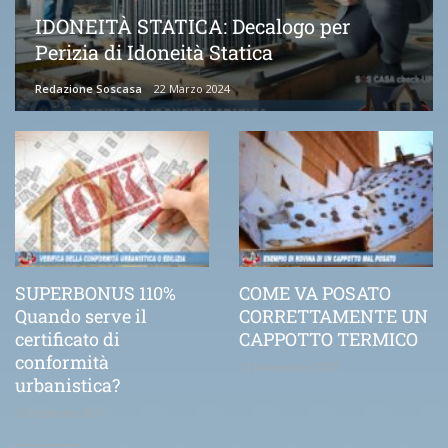
IDONEITÀ STATICA: Decalogo per
Perizia di Idoneità Statica
Redazione Soscasa
22 Marzo 2024
SUPERBONUS 110%
COME VA POSATO
Quando serve il
CORRETTAMENTE UN
certificato di
CAPPOTTO TERMICO
conformità
21 Novembre 2020
urbanistica?
25 Febbraio 2021