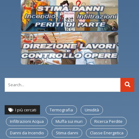
I più cercati
Termografia
Umidità
Infiltrazioni Acqua
Muffa sui muri
Ricerca Perdite
Danni da Incendio
Stima danni
Classe Energetica