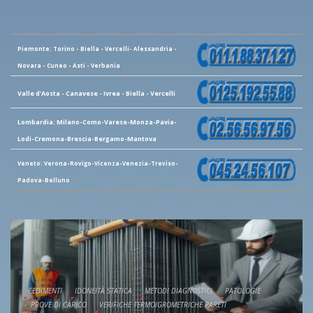
Piemonte: Torino - Biella - Vercelli- Alessandria -
Novara - Cuneo - Asti - Verbania
Valle d'Aosta - Canavese - Ivrea - Biella - Vercelli
Lombardia: Milano-Como-Varese-Monza-Pavia-
Lodi-Cremona-Brescia-Bergamo-Mantova
Veneto: Verona-Rovigo-Vicenza-Venezia-Treviso-
Padova-Belluno
CEDIMENTI
IDONEITÀ STATICA
METODI DIAGNOSTICI
PATOLOGIE
PROVE DI CARICO
VERIFICHE TERMOIGROMETRICHE PARETI