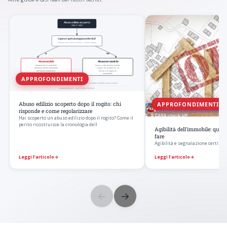
APPROFONDIMENTI
APPROFONDIMENTI
Abuso edilizio scoperto dopo il rogito: chi
risponde e come regolarizzare
Hai scoperto un abuso edilizio dopo il rogito? Come il
perito ricostruisce la cronologia dell
Agibilità dell'immobile: qua
fare
Agibilità e segnalazione certificat
Leggi l’articolo
→
Leggi l’articolo
→
←
→