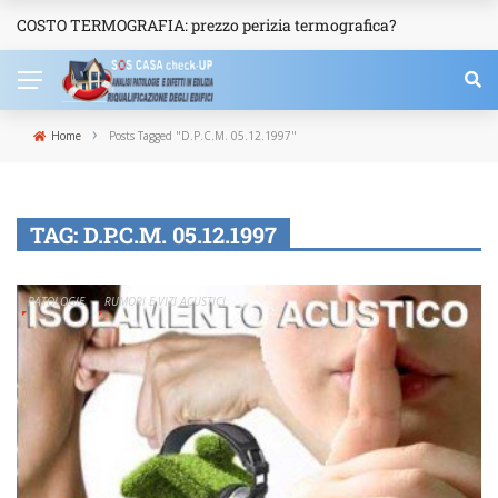
COSTO TERMOGRAFIA: prezzo perizia termografica?
NEWS
›
Home
Posts Tagged "D.P.C.M. 05.12.1997"
TAG:
D.P.C.M. 05.12.1997
PATOLOGIE
RUMORI E VIZI ACUSTICI