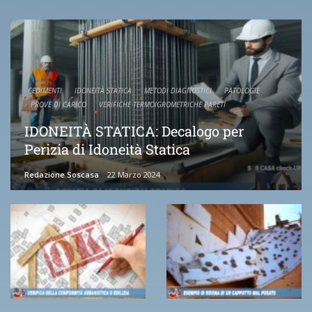
CEDIMENTI
IDONEITÀ STATICA
METODI DIAGNOSTICI
PATOLOGIE
PROVE DI CARICO
VERIFICHE TERMOIGROMETRICHE PARETI
IDONEITÀ STATICA: Decalogo per
Perizia di Idoneità Statica
Redazione Soscasa
22 Marzo 2024