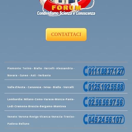
CONTATTACI
Piemonte: Torino - Biella - Vercelli- Alessandria -
Novara - Cuneo - Asti - Verbania
Valle d'Aosta - Canavese - Ivrea - Biella - Vercelli
Lombardia: Milano-Como-Varese-Monza-Pavia-
Lodi-Cremona-Brescia-Bergamo-Mantova
Veneto: Verona-Rovigo-Vicenza-Venezia-Treviso-
Padova-Belluno