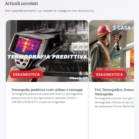
Articoli correlati
Altri approfondimenti sui metodi di indagine non distruttiva.
DIAGNOSTICA
DIAGNOSTICA
Termografia predittiva costi utilizzo e vantaggi
FAQ Termografica: Domande e
Termografia predittiva costo dell'analisi termografica
Termografia
preventiva servizio operatore di secondo livello II
Termografia costo di una perizia 
UNI EN 473-ISO 9712 studio termografico
termografia infrarosso tecnici es
termocamere Torino Biella Verce