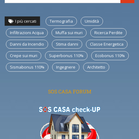
I più cercati
Termografia
Umidità
Infiltrazioni Acqua
Muffa sui muri
Ricerca Perdite
Danni da Incendio
Stima danni
Classe Energetica
Crepe sui muri
Superbonus 110%
Ecobonus 110%
Sismabonus 110%
Ingegnere
Architetto
SOS CASA FORUM