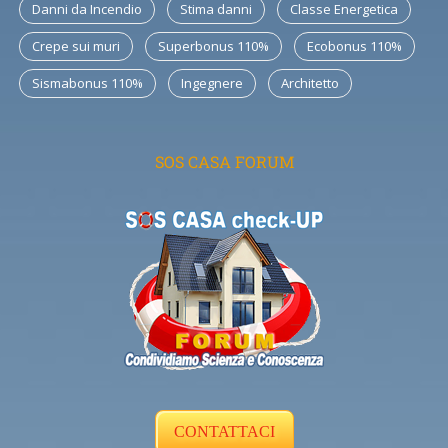
Danni da Incendio
Stima danni
Classe Energetica
Crepe sui muri
Superbonus 110%
Ecobonus 110%
Sismabonus 110%
Ingegnere
Architetto
SOS CASA FORUM
CONTATTACI