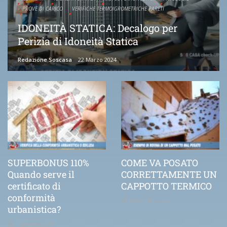
PROVE DI CARICO
VERIFICHE TERMOIGROMETRICHE PARETI
IDONEITÀ STATICA: Decalogo per
Perizia di Idoneità Statica
Redazione Soscasa
22 Marzo 2024
SUPERBONUS 110%
COME VA POSATO
Quando serve il
CORRETTAMENTE UN
certificato di
CAPPOTTO TERMICO
conformità
21 Novembre 2020
urbanistica?
25 Febbraio 2021