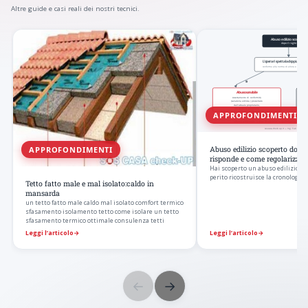
Altre guide e casi reali dei nostri tecnici.
APPROFONDIMENTI
APPROFONDIMENTI
Abuso edilizio scoperto dopo i
risponde e come regolarizzar
Hai scoperto un abuso edilizio dop
perito ricostruisce la cronologia d
Tetto fatto male e mal isolato:caldo in
mansarda
un tetto fatto male caldo mal isolato comfort termico
sfasamento isolamento tetto come isolare un tetto
sfasamento termico ottimale consulenza tetti
Leggi l’articolo
→
Leggi l’articolo
→
←
→