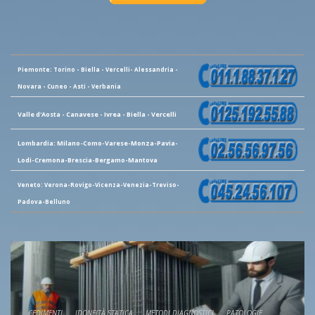
Piemonte: Torino - Biella - Vercelli- Alessandria -
Novara - Cuneo - Asti - Verbania
Valle d'Aosta - Canavese - Ivrea - Biella - Vercelli
Lombardia: Milano-Como-Varese-Monza-Pavia-
Lodi-Cremona-Brescia-Bergamo-Mantova
Veneto: Verona-Rovigo-Vicenza-Venezia-Treviso-
Padova-Belluno
CEDIMENTI
IDONEITÀ STATICA
METODI DIAGNOSTICI
PATOLOGIE