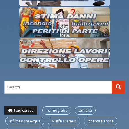
I più cercati
Termografia
Umidità
Infiltrazioni Acqua
Muffa sui muri
Ricerca Perdite