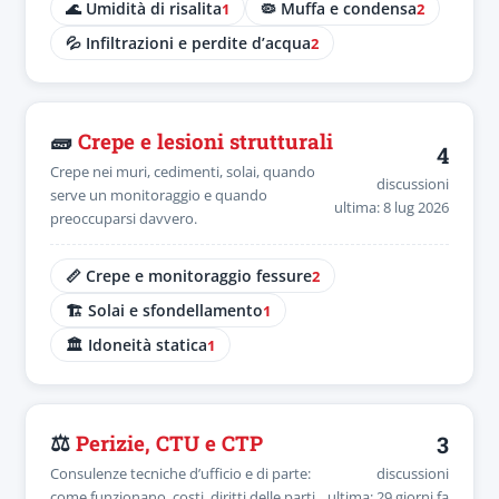
🌊 Umidità di risalita
🦠 Muffa e condensa
1
2
💦 Infiltrazioni e perdite d’acqua
2
🧱
Crepe e lesioni strutturali
4
Crepe nei muri, cedimenti, solai, quando
discussioni
serve un monitoraggio e quando
ultima: 8 lug 2026
preoccuparsi davvero.
📏 Crepe e monitoraggio fessure
2
🏗️ Solai e sfondellamento
1
🏛️ Idoneità statica
1
⚖️
Perizie, CTU e CTP
3
Consulenze tecniche d’ufficio e di parte:
discussioni
come funzionano, costi, diritti delle parti.
ultima: 29 giorni fa