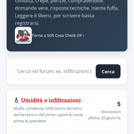
Umidità, crepe, perizie, compravendite:
domande vere, risposte tecniche, niente fuffa.
Leggere è libero, per scrivere basta
registrarsi.
Torna a SOS Casa Check UP ›
Cerca
💧
Umidità e infiltrazioni
5
Muffa, condensa, infiltrazioni dal tetto,
discussioni
dal terrazzo o dal vicino: capire le cause
ultima: 29 giorni fa
prima di spendere.