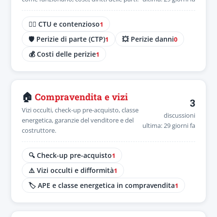
🧑‍⚖️ CTU e contenzioso
1
🛡️ Perizie di parte (CTP)
💥 Perizie danni
1
0
💰 Costi delle perizie
1
🏠
Compravendita e vizi
3
Vizi occulti, check-up pre-acquisto, classe
discussioni
energetica, garanzie del venditore e del
ultima: 29 giorni fa
costruttore.
🔍 Check-up pre-acquisto
1
⚠️ Vizi occulti e difformità
1
🏷️ APE e classe energetica in compravendita
1