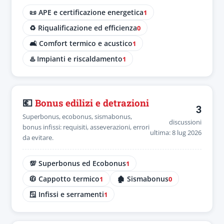
📜 APE e certificazione energetica
1
♻️ Riqualificazione ed efficienza
0
🛋️ Comfort termico e acustico
1
♨️ Impianti e riscaldamento
1
💶
Bonus edilizi e detrazioni
3
Superbonus, ecobonus, sismabonus,
discussioni
bonus infissi: requisiti, asseverazioni, errori
ultima: 8 lug 2026
da evitare.
💯 Superbonus ed Ecobonus
1
🧥 Cappotto termico
🏚️ Sismabonus
1
0
🪟 Infissi e serramenti
1