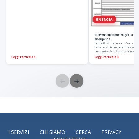
ENERGIA
Il termoflussimetro per la cer
energetica
termoflussimetro,certificazione 
della trasmittanza termica W/m
energetico,Ace ,Ape attestato pr
Leggi l’articolo
→
Leggi l’articolo
→
←
→
I SERVIZI
CHI SIAMO
CERCA
PRIVACY