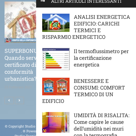
ALTRI ARTICOLI INTERESSANTI
ANALISI ENERGETICA
EDIFICIO: CARICHI
TERMICI E
RISPARMIO ENERGETICO
SUPERBONUS 110%
COME VA POSATO
Il termoflussimetro per
Quando serve il
CORRETTAMENTE UN
la certificazione
certificato di
CAPPOTTO TERMICO
energetica
conformità
21 Novembre 2020
urbanistica?
BENESSERE E
CONSUMI: COMFORT
25 Febbraio 2021
TERMICO DI UN
EDIFICIO
UMIDITÀ DI RISALITA:
Come capire le cause
© Copyright Studio Tecnico Archetipo Ingegneria Forense. All Rights Reserved.
dell’umidità nei muri
.
® Powered By
STA
- All Right Reserved. P.IVA 09164110018
con la termografia
Studio Tecnico Di Periti Milano Torino Verona Perizie Online Tel.