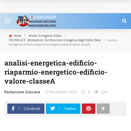
COSTO TERMOGRAFIA: prezzo perizia termografica?
NEWS
›
›
Home
Analisi Energetica Edifici
›
TRUFFA ACE: Attestato di Certificazione Energetica degli Edifici falso
analisi-
energetica-edificio-riaparmio-energetico-edificio-valore-classeA
analisi-energetica-edificio-
riaparmio-energetico-edificio-
valore-classeA
Redazione Soscasa
11 Novembre 2012
0
224
Condividi
Twitter