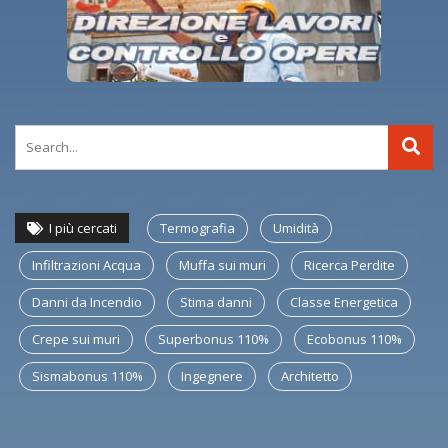
I più cercati
Termografia
Umidità
Infiltrazioni Acqua
Muffa sui muri
Ricerca Perdite
Danni da Incendio
Stima danni
Classe Energetica
Crepe sui muri
Superbonus 110%
Ecobonus 110%
Sismabonus 110%
Ingegnere
Architetto