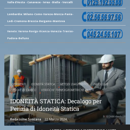
Valle d'Aosta - Canavese - Ivrea - Biella - Vercelli
Lombardia: Milano-Como-Varese-Monza-Pavia-
Lodi-Cremona-Brescia-Bergamo-Mantova
Veneto: Verona-Rovigo-Vicenza-Venezia-Treviso-
Padova-Belluno
CEDIMENTI
IDONEITÀ STATICA
METODI DIAGNOSTICI
PATOLOGIE
PROVE DI CARICO
VERIFICHE TERMOIGROMETRICHE PARETI
IDONEITÀ STATICA: Decalogo per
Perizia di Idoneità Statica
Redazione Soscasa
22 Marzo 2024