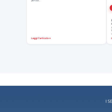
perizia…
Leggi l’articolo
→
I S