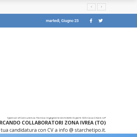
martedì, Giugno 23
Sponsor of Consulenza Tecnica Ingegnerie Architetti Esperti SOS Casa Check UP
RCANDO COLLABORATORI ZONA IVREA (TO)
tua candidatura con CV a info @ starchetipo.it.