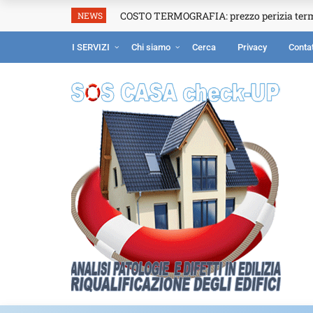
COSTO TERMOGRAFIA: prezzo perizia ter
NEWS
I SERVIZI
Chi siamo
Cerca
Privacy
Contat