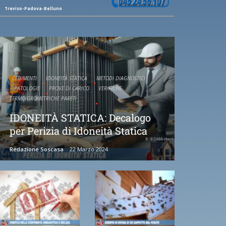
Treviso-Padova-Belluno
CEDIMENTI
IDONEITÀ STATICA
METODI DIAGNOSTICI
PATOLOGIE
PROVE DI CARICO
VERIFICHE
TERMOIGROMETRICHE PARETI
IDONEITÀ STATICA: Decalogo
per Perizia di Idoneità Statica
Redazione Soscasa
22 Marzo 2024