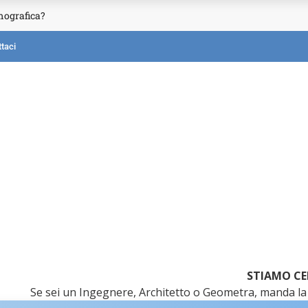
mografica?
taci
STIAMO CE
Se sei un Ingegnere, Architetto o Geometra, manda la 