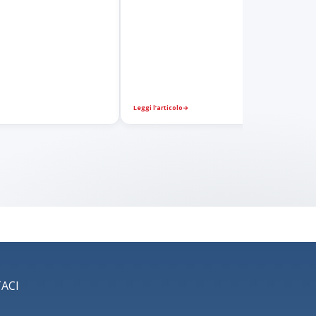
Leggi l’articolo
→
ACI