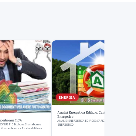
ENERGIA
Analisi Energetica Edificio: Carichi Termici E Rispa
Energetico
uperbonus 110%
ANALISI ENERGETICA EDIFICIO: CARICHI TERMICI E RISPARMIO
ERBONUS 110 Ecobons Sismabonus
ENERGETICO
 il superbonus a Trorino Milano