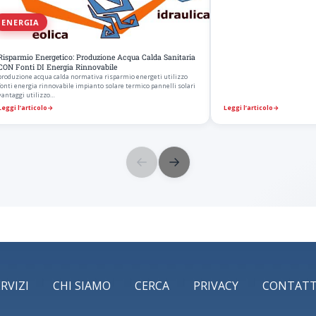
ENERGIA
Risparmio Energetico: Produzione Acqua Calda Sanitaria
CON Fonti DI Energia Rinnovabile
produzione acqua calda normativa risparmio energeti utilizzo
fonti energia rinnovabile impianto solare termico pannelli solari
vantaggi utilizzo…
Leggi l’articolo
→
Leggi l’articolo
→
←
→
ERVIZI
CHI SIAMO
CERCA
PRIVACY
CONTATT