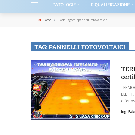
PATOLOGIE
RIQUALIFICAZIONE
›
Home
Posts Tagged "pannelli fotovoltaici"
TAG:
PANNELLI FOTOVOLTAICI
SERVIZI
TERMOGRAFIA
TERMOGRAFIA EDILE
TERM
TERMOGRAFIA IMPIANTI
TERMOGRAFIA
certi
MANUTENTIVA
TERMOG
ELETTRI
difetto
Ing. Fa