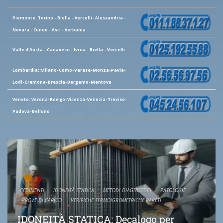
Piemonte: Torino - Biella - Vercelli- Alessandria -
Novara - Cuneo - Asti - Verbania
Valle d'Aosta - Canavese - Ivrea - Biella - Vercelli
Lombardia: Milano-Como-Varese-Monza-Pavia-
Lodi-Cremona-Brescia-Bergamo-Mantova
Veneto: Verona-Rovigo-Vicenza-Venezia-Treviso-
Padova-Belluno
CEDIMENTI
IDONEITÀ STATICA
METODI DIAGNOSTICI
PATOLOGIE
PROVE DI CARICO
VERIFICHE TERMOIGROMETRICHE PARETI
IDONEITÀ STATICA: Decalogo per