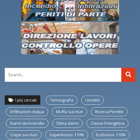
I più cercati
Termografia
Umidità
Infiltrazioni Acqua
Muffa sui muri
Ricerca Perdite
Danni da Incendio
Stima danni
Classe Energetica
Crepe sui muri
Superbonus 110%
Ecobonus 110%