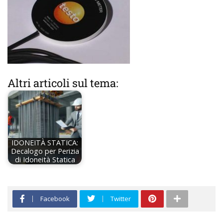
Altri articoli sul tema:
IDONEITÀ STATICA:
Decalogo per Perizia
di Idoneità Statica
Facebook
Twitter