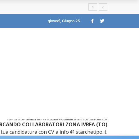
giovedì, Giugno 25
Sponsor of Consulenza Tecnica Ingegnerie Architetti Esperti SOS Casa Check UP
RCANDO COLLABORATORI ZONA IVREA (TO)
tua candidatura con CV a info @ starchetipo.it.