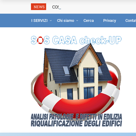
COSTO TERMOGRAFIA: prezzo perizia ter
NEWS
I SERVIZI
Chi siamo
Cerca
Privacy
Contat