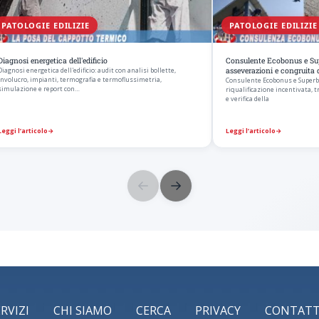
PATOLOGIE EDILIZIE
PATOLOGIE EDILIZIE
Diagnosi energetica dell'edificio
Consulente Ecobonus e Sup
Diagnosi energetica dell'edificio: audit con analisi bollette,
asseverazioni e congruita d
involucro, impianti, termografia e termoflussimetria,
Consulente Ecobonus e Superbon
simulazione e report con…
riqualificazione incentivata, t
e verifica della
Leggi l’articolo
→
Leggi l’articolo
→
←
→
ERVIZI
CHI SIAMO
CERCA
PRIVACY
CONTATT