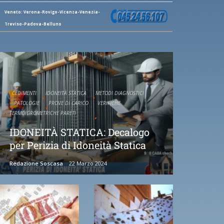
Veneto: Verona-Rovigo-Vicenza-Venezia-
Treviso-Padova-Belluno
CEDIMENTI
IDONEITÀ STATICA
METODI DIAGNOSTICI
PATOLOGIE
PROVE DI CARICO
VERIFICHE
TERMOIGROMETRICHE PARETI
IDONEITÀ STATICA: Decalogo
per Perizia di Idoneità Statica
Redazione Soscasa
22 Marzo 2024