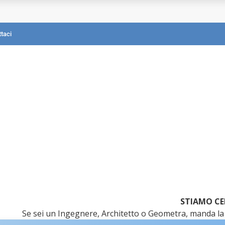
mografica?
taci
STIAMO CE
Se sei un Ingegnere, Architetto o Geometra, manda la 