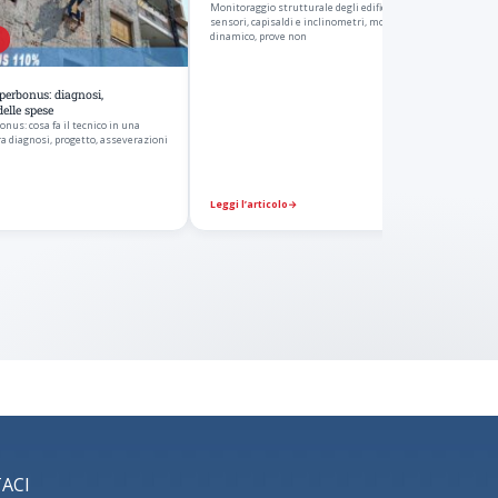
Monitoraggio strutturale degli edifici e diagnosi delle strut
sensori, capisaldi e inclinometri, monitoraggio statico e
dinamico, prove non
erbonus: diagnosi,
elle spese
us: cosa fa il tecnico in una
ra diagnosi, progetto, asseverazioni
Leggi l’articolo
→
ACI