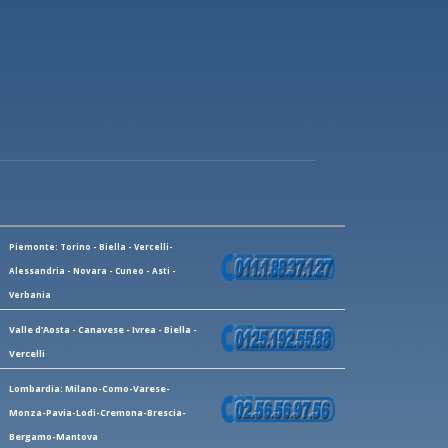
Piemonte: Torino - Biella - Vercelli-
Alessandria - Novara - Cuneo - Asti -
Verbania
Valle d'Aosta - Canavese - Ivrea - Biella -
Vercelli
Lombardia: Milano-Como-Varese-
Monza-Pavia-Lodi-Cremona-Brescia-
Bergamo-Mantova