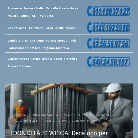
Piemonte: Torino - Biella - Vercelli- Alessandria -
Novara - Cuneo - Asti - Verbania
Valle d'Aosta - Canavese - Ivrea - Biella - Vercelli
Lombardia: Milano-Como-Varese-Monza-Pavia-
Lodi-Cremona-Brescia-Bergamo-Mantova
Veneto: Verona-Rovigo-Vicenza-Venezia-Treviso-
Padova-Belluno
CEDIMENTI
IDONEITÀ STATICA
METODI DIAGNOSTICI
PATOLOGIE
PROVE DI CARICO
VERIFICHE TERMOIGROMETRICHE PARETI
IDONEITÀ STATICA: Decalogo per