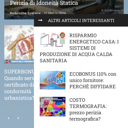
Perizia di Idoneità Statica
Redazione Soscasa
22 Marzo 2024
ALTRI ARTICOLI INTERESSANTI
RISPARMIO
ENERGETICO CASA: I
SISTEMI DI
PRODUZIONE DI ACQUA CALDA
SANITARIA
SUPERBONUS 110%
COME VA POSATO
ECOBONUS 110% con
Quando serve il
CORRETTAMENTE UN
unico fornitore:
certificato di
CAPPOTTO TERMICO
PERCHÈ DIFFIDARE
conformità
21 Novembre 2020
urbanistica?
COSTO
TERMOGRAFIA:
25 Febbraio 2021
prezzo perizia
termografica?