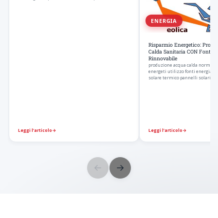
ENERGIA
Risparmio Energetico: Produ
Calda Sanitaria CON Fonti D
Rinnovabile
produzione acqua calda normati
energeti utilizzo fonti energia r
solare termico pannelli solari va
Leggi l’articolo
→
Leggi l’articolo
→
←
→