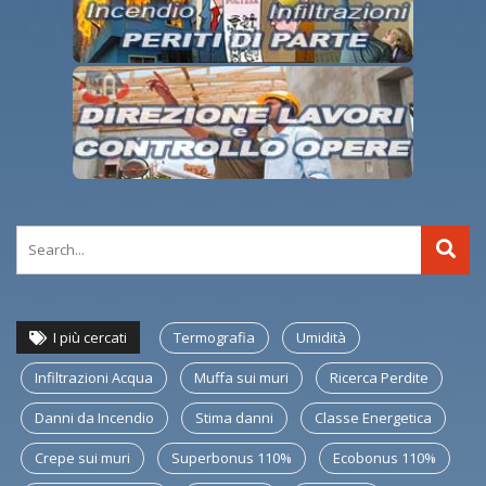
I più cercati
Termografia
Umidità
Infiltrazioni Acqua
Muffa sui muri
Ricerca Perdite
Danni da Incendio
Stima danni
Classe Energetica
Crepe sui muri
Superbonus 110%
Ecobonus 110%