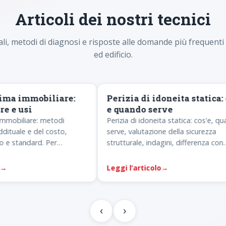
Articoli dei nostri tecnici
ali, metodi di diagnosi e risposte alle domande più frequenti
ed edificio.
PERIZIE
ma immobiliare:
Perizia di idoneita statica: co
e usi
e quando serve
obiliare: metodi
Perizia di idoneita statica: cos'e, quan
uale e del costo,
serve, valutazione della sicurezza
 standard. Per
strutturale, indagini, differenza con
essione, divisione e
l'agibilita ed esito del certificato.
Leggi l’articolo
→
‹
›