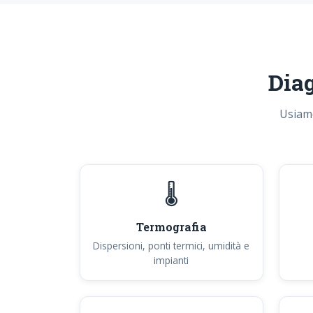
Diag
Usiamo
🌡️
Termografia
Dispersioni, ponti termici, umidità e
impianti