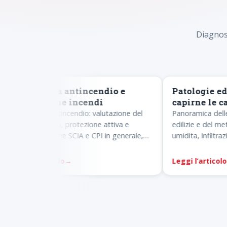
Diagnosi
APPROFONDIMENTO
APPROFONDIMENT
Consulenza antincendio e
Patologie edili
prevenzione incendi
capirne le caus
Consulenza antincendio: valutazione del
Panoramica delle pr
rischio incendio, protezione attiva e
edilizie e del metod
passiva, pratiche SCIA e CPI in generale,
umidita, infiltrazioni
condominio e attivita. Ing.
vizi acustici. Ing. S
Leggi l’articolo
→
Leggi l’articolo
→