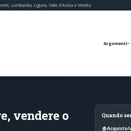
monte, Lombardia, Liguria, Valle d'Aosta e Veneto
Argomenti
e, vendere o
Quando se
🏠
Acquisto/