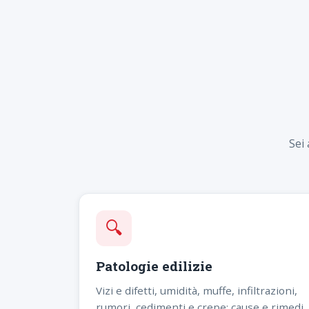
Sei
🔍
Patologie edilizie
Vizi e difetti, umidità, muffe, infiltrazioni,
rumori, cedimenti e crepe: cause e rimedi.