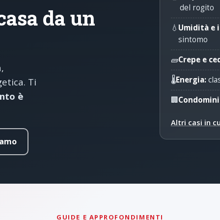
del rogito
 casa da un
💧
Umidità e i
sintomo
🧱
Crepe e ce
,
🌡️
Energia:
cla
etica. Ti
anto è
🏢
Condomini
Altri casi in 
iamo
GUIDE E APPROFONDIMENTI