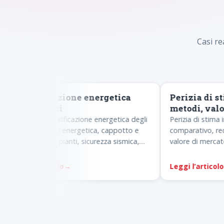
Casi re
ENERGIA
PERIZIE
Riqualificazione energetica
Perizia di sti
degli edifici
metodi, valore 
Guida alla riqualificazione energetica degli
Perizia di stima imm
edifici: diagnosi energetica, cappotto e
comparativo, reddit
isolamento, impianti, sicurezza sismica,
valore di mercato e
Ecobonus e Superbonus.
compravendita, succ
mutuo.
Leggi l’articolo
→
Leggi l’articolo
→