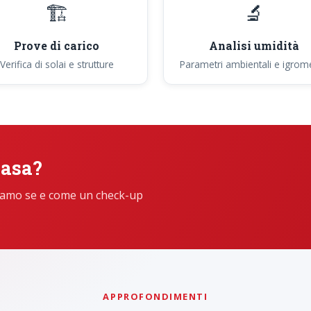
🏗️
🔬
Prove di carico
Analisi umidità
Verifica di solai e strutture
Parametri ambientali e igrome
casa?
iciamo se e come un check-up
APPROFONDIMENTI