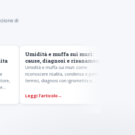
ezione di
PATOLOGIE
PATOLOGI
Umidità e muffa sui muri:
Infiltra
a
cause, diagnosi e risanamento
cause, 
Umidità e muffa sui muri: come
Infiltrazi
riconoscere risalita, condensa e ponti
tetto, ter
e,
termici, diagnosi con igrometria e
diagnosi c
termografia e risanamento mirato alla
rimedi e p
causa.
Leggi l’articolo
→
Leggi l’a