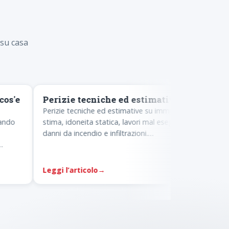
 su casa
PERIZIE
DIAGNOS
s'e
Perizie tecniche ed estimative
Blower 
tenuta a
Perizie tecniche ed estimative su immobili:
do
stima, idoneita statica, lavori mal eseguiti,
Blower doo
danni da incendio e infiltrazioni.
dell'edifi
Consulenza CTP/CTU, Ing.
EN ISO 9972
Salamano,
Leggi l’articolo
→
Leggi l’a