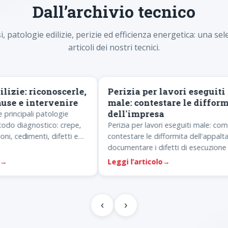
Dall’archivio tecnico
, patologie edilizie, perizie ed efficienza energetica: una sel
articoli dei nostri tecnici.
O
PERIZIE
zie: riconoscerle,
Perizia per lavori eseguiti
e e intervenire
male: contestare le difformit
dell'impresa
incipali patologie
o diagnostico: crepe,
Perizia per lavori eseguiti male: come
, cedimenti, difetti e
contestare le difformita dell'appaltator
alamano.
documentare i difetti di esecuzione e
quantificare il ripristino.
Leggi l’articolo
→
‹
›