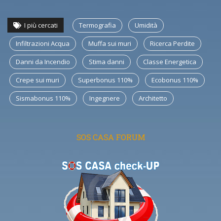
I più cercati
Termografia
Umidità
Infiltrazioni Acqua
Muffa sui muri
Ricerca Perdite
Danni da Incendio
Stima danni
Classe Energetica
Crepe sui muri
Superbonus 110%
Ecobonus 110%
Sismabonus 110%
Ingegnere
Architetto
SOS CASA FORUM