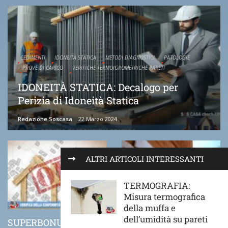
CEDIMENTI
IDONEITÀ STATICA
METODI DIAGNOSTICI
PATOLOGIE
PROVE DI CARICO
VERIFICHE TERMOIGROMETRICHE PARETI
IDONEITÀ STATICA: Decalogo per
Perizia di Idoneità Statica
Redazione Soscasa
22 Marzo 2024
ALTRI ARTICOLI INTERESSANTI
TERMOGRAFIA:
Misura termografica
della muffa e
dell’umidità su pareti
SUPERBONUS 110%
COME VA POSATO