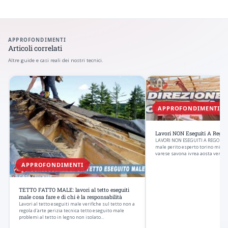
APPROFONDIMENTI
Articoli correlati
Altre guide e casi reali dei nostri tecnici.
APPROFONDIMENTI
Lavori NON Eseguiti A Regola
LAVORI NON ESEGUITI A REGOLA D’
male perito esperto torino mila
varese savona ivrea aosta vercell
APPROFONDIMENTI
TETTO FATTO MALE: lavori al tetto eseguiti
male cosa fare e di chi è la responsabilità
Lavori al tetto eseguiti male verifiche sul tetto non a
regola d'arte perizia tecnica tetto eseguito male
problemi al tetto in legno non isolato…