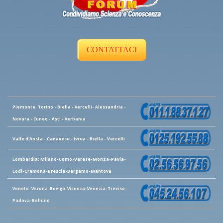
CONTATTACI
Piemonte: Torino - Biella - Vercelli- Alessandria -
Novara - Cuneo - Asti - Verbania
Valle d'Aosta - Canavese - Ivrea - Biella - Vercelli
Lombardia: Milano-Como-Varese-Monza-Pavia-
Lodi-Cremona-Brescia-Bergamo-Mantova
Veneto: Verona-Rovigo-Vicenza-Venezia-Treviso-
Padova-Belluno