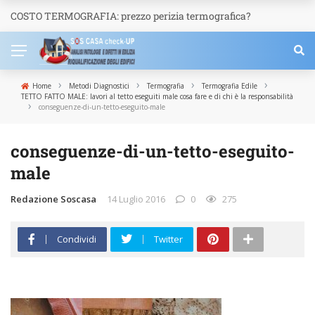
COSTO TERMOGRAFIA: prezzo perizia termografica?
NEWS
›
›
›
›
Home
Metodi Diagnostici
Termografia
Termografia Edile
TETTO FATTO MALE: lavori al tetto eseguiti male cosa fare e di chi è la responsabilità
›
conseguenze-di-un-tetto-eseguito-male
conseguenze-di-un-tetto-eseguito-
male
Redazione Soscasa
14 Luglio 2016
0
275
Condividi
Twitter