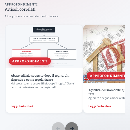
APPROFONDIMENTI
Articoli correlati
Altre guide e casi reali dei nostri tecnici.
APPROFONDIMENTI
APPROFONDIMENTI
Abuso edilizio scoperto dopo il rogito: chi
risponde e come regolarizzare
Hai scoperto un abuso edilizio dopo il rogito? Come il
perito ricostruisce la cronologia dell
Agibilità dell'immobile: qua
fare
Agibilità e segnalazione certificat
Leggi l’articolo
→
Leggi l’articolo
→
←
→