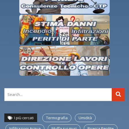
I più cercati
Termografia
Umidità
Infiltrazioni Acqua
Muffa sui muri
Ricerca Perdite