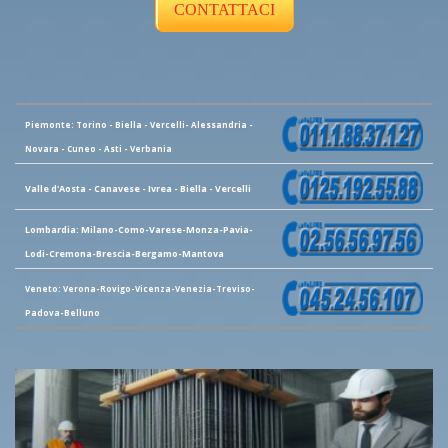
CONTATTACI
Piemonte: Torino - Biella - Vercelli- Alessandria -
Novara - Cuneo - Asti - Verbania
Valle d'Aosta - Canavese - Ivrea - Biella - Vercelli
Lombardia: Milano-Como-Varese-Monza-Pavia-
Lodi-Cremona-Brescia-Bergamo-Mantova
Veneto: Verona-Rovigo-Vicenza-Venezia-Treviso-
Padova-Belluno