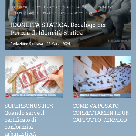
CEDIMENTI
IDONEITÀ STATICA
METODI DIAGNOSTICI
PATOLOGIE
PROVE DI CARICO
VERIFICHE TERMOIGROMETRICHE PARETI
IDONEITÀ STATICA: Decalogo per
Perizia di Idoneità Statica
Redazione Soscasa
22 Marzo 2024
SUPERBONUS 110%
COME VA POSATO
Quando serve il
CORRETTAMENTE UN
certificato di
CAPPOTTO TERMICO
conformità
21 Novembre 2020
urbanistica?