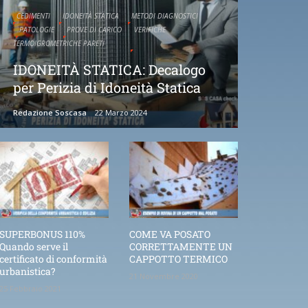
CEDIMENTI
IDONEITÀ STATICA
METODI DIAGNOSTICI
PATOLOGIE
PROVE DI CARICO
VERIFICHE
TERMOIGROMETRICHE PARETI
IDONEITÀ STATICA: Decalogo
per Perizia di Idoneità Statica
Redazione Soscasa
22 Marzo 2024
SUPERBONUS 110%
COME VA POSATO
Quando serve il
CORRETTAMENTE UN
certificato di conformità
CAPPOTTO TERMICO
urbanistica?
21 Novembre 2020
25 Febbraio 2021