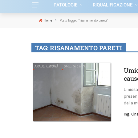
PATOLOGIE
RIQUALIFICAZIONE
›
Home
Posts Tagged "risanamento pareti"
TAG:
RISANAMENTO PARETI
ANALISI UMIDITÀ
UMIDITÀ E MUFFE
Umid
caus
Umidità
presenz
della mu
Ing. Ci