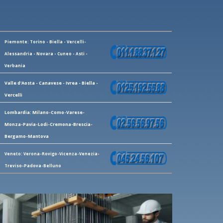
Piemonte: Torino - Biella - Vercelli-
Alessandria - Novara - Cuneo - Asti -
Verbania
Valle d'Aosta - Canavese - Ivrea - Biella -
Vercelli
Lombardia: Milano-Como-Varese-
Monza-Pavia-Lodi-Cremona-Brescia-
Bergamo-Mantova
Veneto: Verona-Rovigo-Vicenza-Venezia-
Treviso-Padova-Belluno