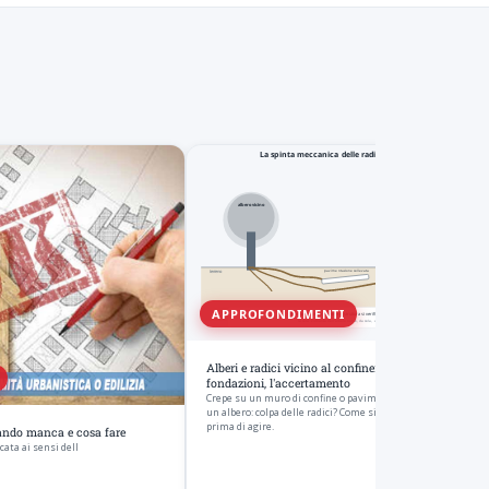
APPROFONDIMENTI
Alberi e radici vicino al confine: danni a muri e
fondazioni, l'accertamento
Crepe su un muro di confine o pavimentazione sollevata vic
un albero: colpa delle radici? Come si accerta il nesso tecnico
prima di agire.
uando manca e cosa fare
cata ai sensi dell