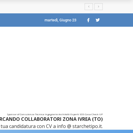
martedì, Giugno 23
Sponsor of Consulenza Tecnica Ingegnerie Architetti Esperti SOS Casa Check UP
RCANDO COLLABORATORI ZONA IVREA (TO)
tua candidatura con CV a info @ starchetipo.it.