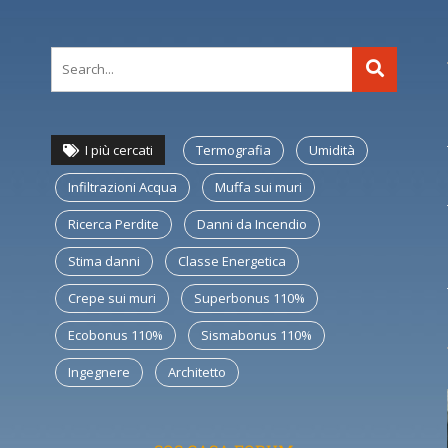
I più cercati
Termografia
Umidità
Infiltrazioni Acqua
Muffa sui muri
Ricerca Perdite
Danni da Incendio
Stima danni
Classe Energetica
Crepe sui muri
Superbonus 110%
Ecobonus 110%
Sismabonus 110%
Ingegnere
Architetto