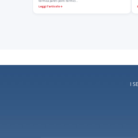
termica pareti ponti termici…
Leggi l’articolo
→
I S