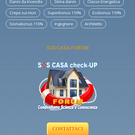
Danni da Incendio
Stima danni
Classe Energetica
Crepe sui muri
Superbonus 110%
Ecobonus 110%
Sismabonus 110%
Ingegnere
Architetto
SOS CASA FORUM
CONTATTACI