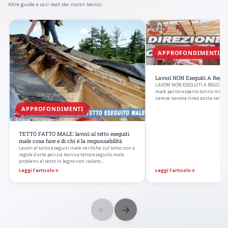
Altre guide e casi reali dei nostri tecnici.
APPROFONDIMENTI
Lavori NON Eseguiti A Regola
LAVORI NON ESEGUITI A REGOLA D’
male perito esperto torino mila
varese savona ivrea aosta vercell
APPROFONDIMENTI
TETTO FATTO MALE: lavori al tetto eseguiti
male cosa fare e di chi è la responsabilità
Lavori al tetto eseguiti male verifiche sul tetto non a
regola d'arte perizia tecnica tetto eseguito male
problemi al tetto in legno non isolato…
Leggi l’articolo
→
Leggi l’articolo
→
←
→