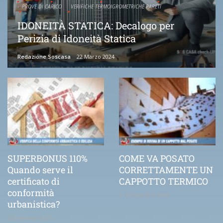
PROVE DI CARICO
VERIFICHE TERMOIGROMETRICHE PARETI
IDONEITÀ STATICA: Decalogo per
Perizia di Idoneità Statica
Redazione Soscasa
22 Marzo 2024
SUPERBONUS 110%
COME VA POSATO
Quando serve il
CORRETTAMENTE UN
certificato di
CAPPOTTO TERMICO
conformità
21 Novembre 2020
urbanistica?
25 Febbraio 2021