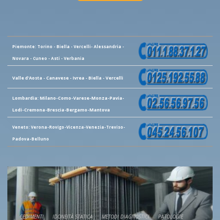
Piemonte: Torino - Biella - Vercelli- Alessandria -
Novara - Cuneo - Asti - Verbania
Valle d'Aosta - Canavese - Ivrea - Biella - Vercelli
Lombardia: Milano-Como-Varese-Monza-Pavia-
Lodi-Cremona-Brescia-Bergamo-Mantova
Veneto: Verona-Rovigo-Vicenza-Venezia-Treviso-
Padova-Belluno
CEDIMENTI
IDONEITÀ STATICA
METODI DIAGNOSTICI
PATOLOGIE