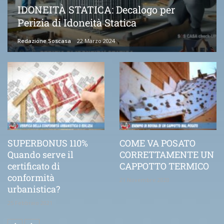
IDONEITÀ STATICA: Decalogo per
Perizia di Idoneità Statica
Redazione Soscasa
22 Marzo 2024
SUPERBONUS 110%
COME VA POSATO
Quando serve il
CORRETTAMENTE UN
certificato di
CAPPOTTO TERMICO
conformità
21 Novembre 2020
urbanistica?
25 Febbraio 2021