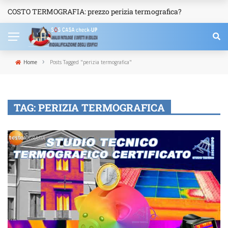
COSTO TERMOGRAFIA: prezzo perizia termografica?
NEWS
›
Home
Posts Tagged "perizia termografica"
TAG:
PERIZIA TERMOGRAFICA
TERMOGRAFIA