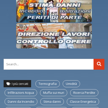
I più cercati
Termografia
Umidità
Infiltrazioni Acqua
Muffa sui muri
Ricerca Perdite
Danni da Incendio
Stima danni
Classe Energetica