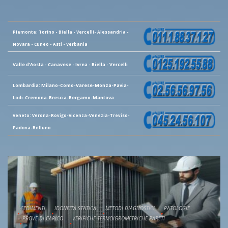
Piemonte: Torino - Biella - Vercelli- Alessandria -
Novara - Cuneo - Asti - Verbania
Valle d'Aosta - Canavese - Ivrea - Biella - Vercelli
Lombardia: Milano-Como-Varese-Monza-Pavia-
Lodi-Cremona-Brescia-Bergamo-Mantova
Veneto: Verona-Rovigo-Vicenza-Venezia-Treviso-
Padova-Belluno
CEDIMENTI
IDONEITÀ STATICA
METODI DIAGNOSTICI
PATOLOGIE
PROVE DI CARICO
VERIFICHE TERMOIGROMETRICHE PARETI