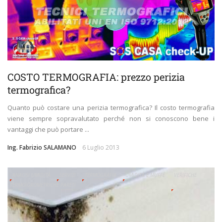
COSTO TERMOGRAFIA: prezzo perizia
termografica?
Quanto può costare una perizia termografica? Il costo termografia
viene sempre sopravalutato perché non si conoscono bene i
vantaggi che può portare ...
Ing. Fabrizio SALAMANO
6 Luglio 2013
ANALISI UMIDITÀ
SERVIZI
TERMOGRAFIA
UMIDITÀ E MUFFE
VERIFICHE
TERMOIGROMETRICHE PARETI