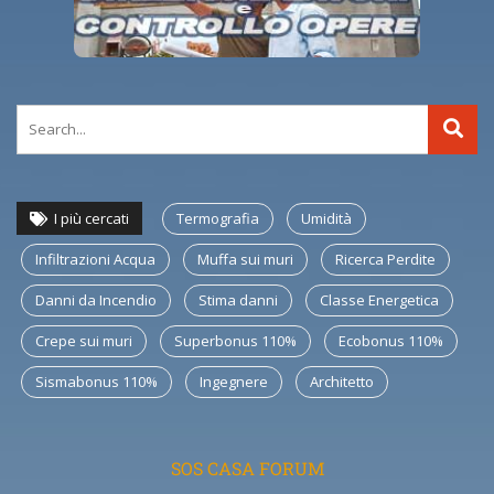
I più cercati
Termografia
Umidità
Infiltrazioni Acqua
Muffa sui muri
Ricerca Perdite
Danni da Incendio
Stima danni
Classe Energetica
Crepe sui muri
Superbonus 110%
Ecobonus 110%
Sismabonus 110%
Ingegnere
Architetto
SOS CASA FORUM