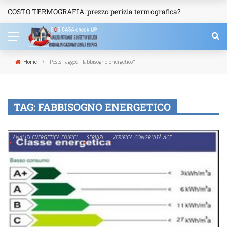
COSTO TERMOGRAFIA: prezzo perizia termografica?
NEWS
›
Home
Posts Tagged "fabbisogno energetico"
TAG:
FABBISOGNO ENERGETICO
ANALISI ENERGETICA EDIFICI
SERVIZI
VERIFICA CONGRUITÀ ACE