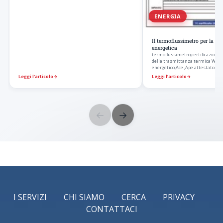
ENERGIA
Il termoflussimetro per la cer
energetica
termoflussimetro,certificazione 
della trasmittanza termica W/m
energetico,Ace ,Ape attestato pr
Leggi l’articolo
→
Leggi l’articolo
→
←
→
I SERVIZI
CHI SIAMO
CERCA
PRIVACY
CONTATTACI