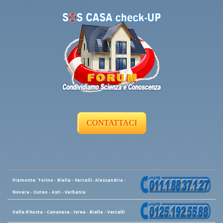
CONTATTACI
Piemonte: Torino - Biella - Vercelli- Alessandria -
Novara - Cuneo - Asti - Verbania
Valle d'Aosta - Canavese - Ivrea - Biella - Vercelli