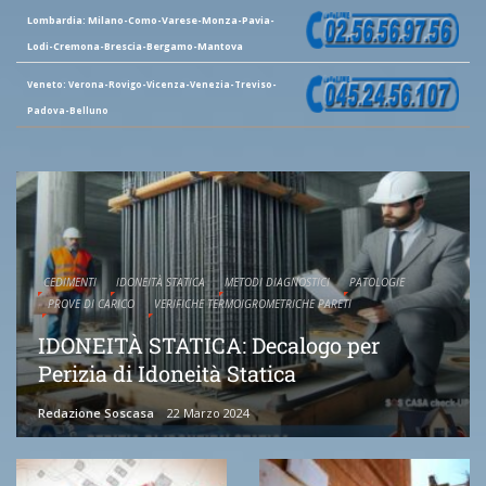
Lombardia: Milano-Como-Varese-Monza-Pavia-
Lodi-Cremona-Brescia-Bergamo-Mantova
Veneto: Verona-Rovigo-Vicenza-Venezia-Treviso-
Padova-Belluno
CEDIMENTI
IDONEITÀ STATICA
METODI DIAGNOSTICI
PATOLOGIE
PROVE DI CARICO
VERIFICHE TERMOIGROMETRICHE PARETI
IDONEITÀ STATICA: Decalogo per
Perizia di Idoneità Statica
Redazione Soscasa
22 Marzo 2024