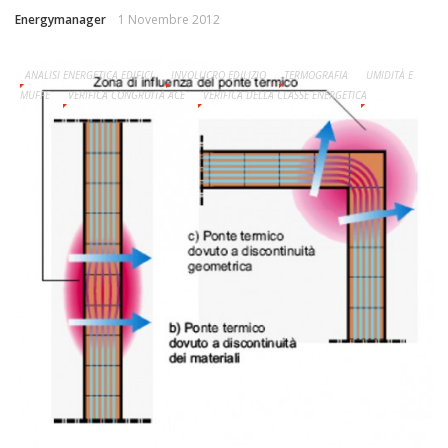
Energymanager
1 Novembre 2012
ANALISI ENERGETICA EDIFICI
INVOLUCRO EDILIZIO
TERMOGRAFIA
UMIDITÀ E
MUFFE
VERIFICA CONGRUITÀ ACE
VERIFICA DELLA CLASSE ENERGETICA