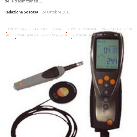
della trasmittanza ...
Redazione Soscasa
24 Ottobre 2013
ANALISI ENERGETICA EDIFICI
SERVIZI
TERMOFLUSSIMETRIA
VERIFICA CONGRUITÀ
ACE
VERIFICA DELLA CLASSE ENERGETICA
VERIFICHE ENERGETICHE