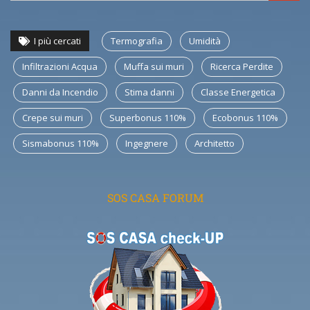
I più cercati
Termografia
Umidità
Infiltrazioni Acqua
Muffa sui muri
Ricerca Perdite
Danni da Incendio
Stima danni
Classe Energetica
Crepe sui muri
Superbonus 110%
Ecobonus 110%
Sismabonus 110%
Ingegnere
Architetto
SOS CASA FORUM