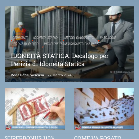
CEDIMENTI
IDONEITÀ STATICA
METODI DIAGNOSTICI
PATOLOGIE
PROVE DI CARICO
VERIFICHE TERMOIGROMETRICHE PARETI
IDONEITÀ STATICA: Decalogo per
Perizia di Idoneità Statica
Redazione Soscasa
22 Marzo 2024
SUPERBONUS 110%
COME VA POSATO