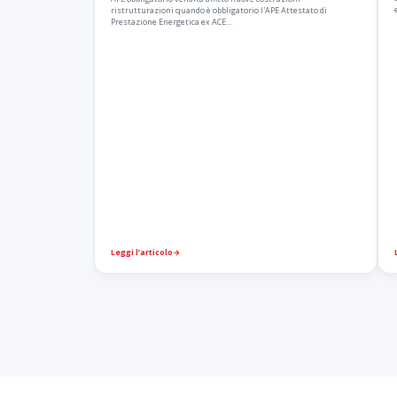
ristrutturazioni quando è obbligatorio l'APE Attestato di
Prestazione Energetica ex ACE…
Leggi l’articolo
→