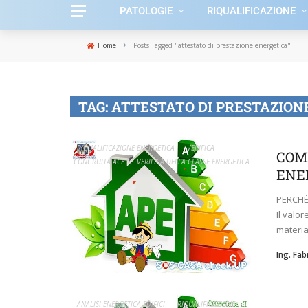
PATOLOGIE
RIQUALIFICAZIONE
›
Home
Posts Tagged "attestato di prestazione energetica"
TAG:
ATTESTATO DI PRESTAZION
RIQUALIFICAZIONE ENERGETICA
VERIFICA
COM
CONGRUITÀ ACE
VERIFICA DELLA CLASSE ENERGETICA
ENE
PERCHÉ
Il valo
materiali
Ing. Fa
ANALISI ENERGETICA EDIFICI
RIQUALIFICAZIONE