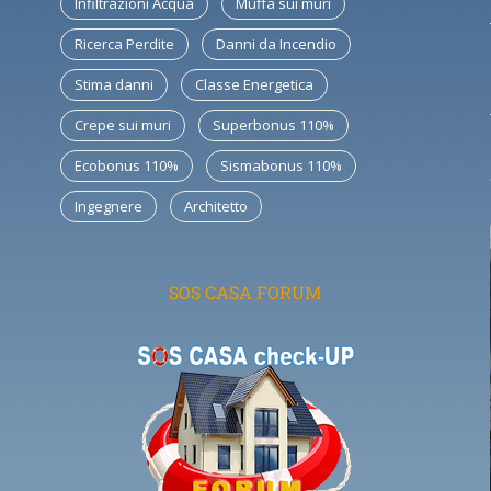
Infiltrazioni Acqua
Muffa sui muri
Ricerca Perdite
Danni da Incendio
Stima danni
Classe Energetica
Crepe sui muri
Superbonus 110%
Ecobonus 110%
Sismabonus 110%
Ingegnere
Architetto
SOS CASA FORUM