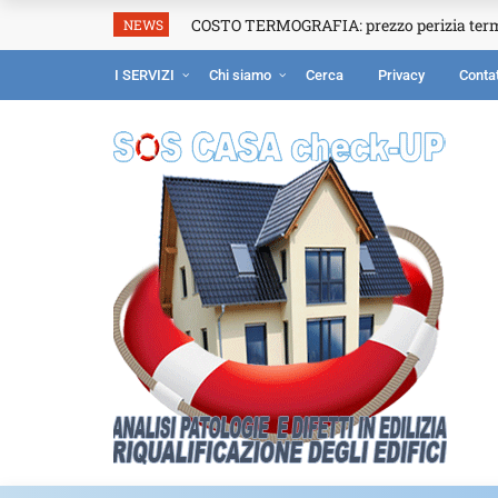
COSTO TERMOGRAFIA: prezzo perizia ter
NEWS
I SERVIZI
Chi siamo
Cerca
Privacy
Contat