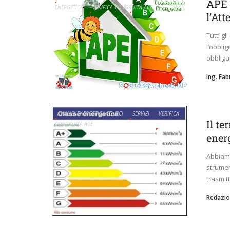
APE 
ENERGETICA
VERIFICA CONGRUITÀ ACE
l’At
Tutti gl
l’obbli
obbliga
Ing. Fa
ANALISI ENERGETICA EDIFICI
SERVIZI
VERIFICA
Il te
CONGRUITÀ ACE
ener
Abbiamo 
strumen
trasmitt
Redazio