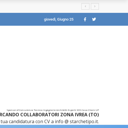
giovedì, Giugno 25
Sponsor of Consulenza Tecnica Ingegnerie Architetti Esperti SOS Casa Check UP
RCANDO COLLABORATORI ZONA IVREA (TO)
tua candidatura con CV a info @ starchetipo.it.