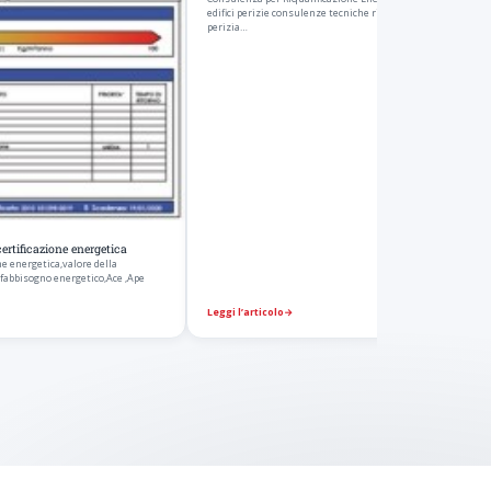
edifici perizie consulenze tecniche ristrutturazioni periti di
perizia…
certificazione energetica
e energetica,valore della
abbisogno energetico,Ace ,Ape
Leggi l’articolo
→