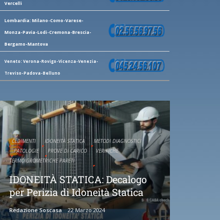
Vercelli
Lombardia: Milano-Como-Varese-
Monza-Pavia-Lodi-Cremona-Brescia-
Bergamo-Mantova
Veneto: Verona-Rovigo-Vicenza-Venezia-
Treviso-Padova-Belluno
CEDIMENTI
IDONEITÀ STATICA
METODI DIAGNOSTICI
PATOLOGIE
PROVE DI CARICO
VERIFICHE
TERMOIGROMETRICHE PARETI
IDONEITÀ STATICA: Decalogo
per Perizia di Idoneità Statica
Redazione Soscasa
22 Marzo 2024