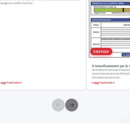
energetica confort termico…
ENERGIA
Il termoflussimetro per la 
termoflussimetro,certificazion
trasmittanza termica W/mqK,f
attestato prestazione…
Leggi l’articolo
→
Leggi l’articolo
→
←
→