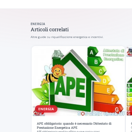
ENERGIA
Articoli correlati
Altre guide su riqualificazione energetica e incentivi.
ENERGIA
APE obbligatorio: quando è necessario l’Attestato di
Prestazione Energetica APE
APE obbligatorio vendita affitto nuove costruzioni