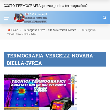
COSTO TERMOGRAFIA: prezzo perizia termografica?
NEWS
›
›
Home
Termografia a Ivrea Biella Aosta Vercelli Novara
termografia-
vercelli-novara-biella-ivrea
TERMOGRAFIA-VERCELLI-NOVARA-
BIELLA-IVREA