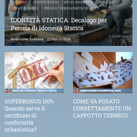
CEDIMENTI
IDONEITÀ STATICA
METODI DIAGNOSTICI
PATOLOGIE
PROVE DI CARICO
VERIFICHE TERMOIGROMETRICHE PARETI
IDONEITÀ STATICA: Decalogo per
Perizia di Idoneità Statica
Redazione Soscasa
22 Marzo 2024
SUPERBONUS 110%
COME VA POSATO
Quando serve il
CORRETTAMENTE UN
certificato di
CAPPOTTO TERMICO
conformità
21 Novembre 2020
urbanistica?