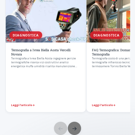
DIAGNOSTICA
DIAGNOSTICA
Termografia a Ivrea Biella Aosta Vercelli
FAQ Termografica: Domande e
Novara
Termografia
Termografia a Ivrea Biella Aosta ingegnere perizie
Termografia costo di una perizia 
termografiche ricerca vizi costruttivi analisi
termografia infrarosso tecnici es
energetica muffa umidità risalita manutenzione…
termocamere Torino Biella Verce
Leggi l’articolo
→
Leggi l’articolo
→
←
→