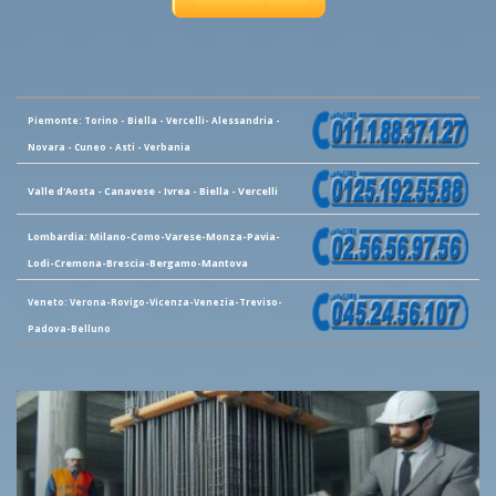
Piemonte: Torino - Biella - Vercelli- Alessandria -
Novara - Cuneo - Asti - Verbania
Valle d'Aosta - Canavese - Ivrea - Biella - Vercelli
Lombardia: Milano-Como-Varese-Monza-Pavia-
Lodi-Cremona-Brescia-Bergamo-Mantova
Veneto: Verona-Rovigo-Vicenza-Venezia-Treviso-
Padova-Belluno