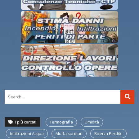
I più cercati
Termografia
Umidità
Infiltrazioni Acqua
Muffa sui muri
Ricerca Perdite