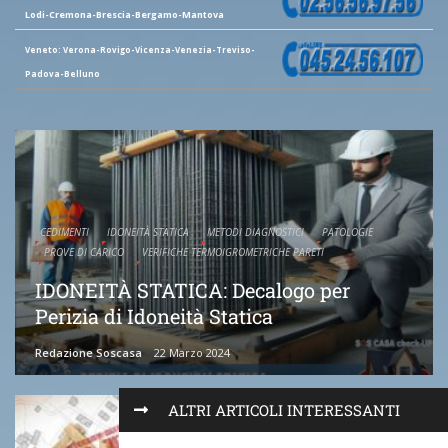
Lodi-Cremona-Brescia-Bergamo-Mantova
Veneto: Verona-Rovigo-Vicenza-Venezia-Treviso-
Padova-Belluno
CEDIMENTI
IDONEITÀ STATICA
METODI DIAGNOSTICI
PATOLOGIE
PROVE DI CARICO
VERIFICHE TERMOIGROMETRICHE PARETI
IDONEITÀ STATICA: Decalogo per
Perizia di Idoneità Statica
Redazione Soscasa
22 Marzo 2024
ALTRI ARTICOLI INTERESSANTI