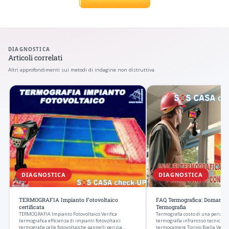
DIAGNOSTICA
Articoli correlati
Altri approfondimenti sui metodi di indagine non distruttiva.
DIAGNOSTICA
DIAGNOSTICA
TERMOGRAFIA Impianto Fotovoltaico
FAQ Termografica: Domande e
certificata
Termografia
TERMOGRAFIA Impianto Fotovoltaico Verifica
Termografia costo di una perizia 
termografica efficienza di impianti fotovoltaici
termografia infrarosso tecnici es
termografia celle fotovoltaiche pannelli perizia…
termocamere Torino Biella Verce