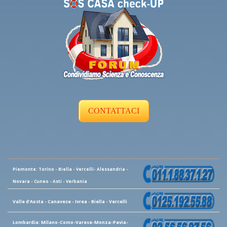
CONTATTACI
Piemonte: Torino - Biella - Vercelli- Alessandria -
Novara - Cuneo - Asti - Verbania
Valle d'Aosta - Canavese - Ivrea - Biella - Vercelli
Lombardia: Milano-Como-Varese-Monza-Pavia-