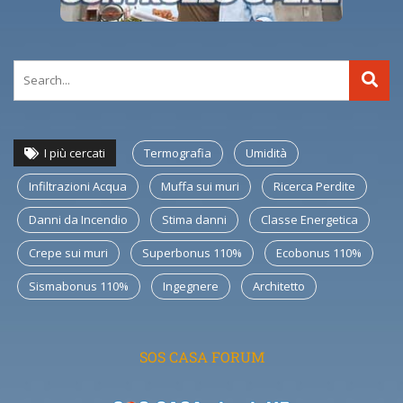
I più cercati
Termografia
Umidità
Infiltrazioni Acqua
Muffa sui muri
Ricerca Perdite
Danni da Incendio
Stima danni
Classe Energetica
Crepe sui muri
Superbonus 110%
Ecobonus 110%
Sismabonus 110%
Ingegnere
Architetto
SOS CASA FORUM