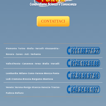
CONTATTACI
Piemonte: Torino - Biella - Vercelli- Alessandria -
Novara - Cuneo - Asti - Verbania
Valle d'Aosta - Canavese - Ivrea - Biella - Vercelli
Lombardia: Milano-Como-Varese-Monza-Pavia-
Lodi-Cremona-Brescia-Bergamo-Mantova
Veneto: Verona-Rovigo-Vicenza-Venezia-Treviso-
Padova-Belluno