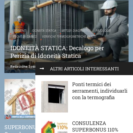
CEDIMENTI
IDONEITÀ STATICA
METODI DIAGNOSTICI
PATOLOGIE
PROVE DI CARICO
VERIFICHE TERMOIGROMETRICHE PARETI
IDONEITÀ STATICA: Decalogo per
Perizia di Idoneità Statica
Redazione Soscasa
22 Marzo 2024
ALTRI ARTICOLI INTERESSANTI
Ponti termici dei
serramenti, individuarli
con la termografia
CONSULENZA
SUPERBONUS 110%
COME VA POSATO
SUPERBONUS 110%