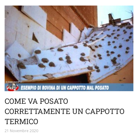
COME VA POSATO
CORRETTAMENTE UN CAPPOTTO
TERMICO
21 Novembre 2020