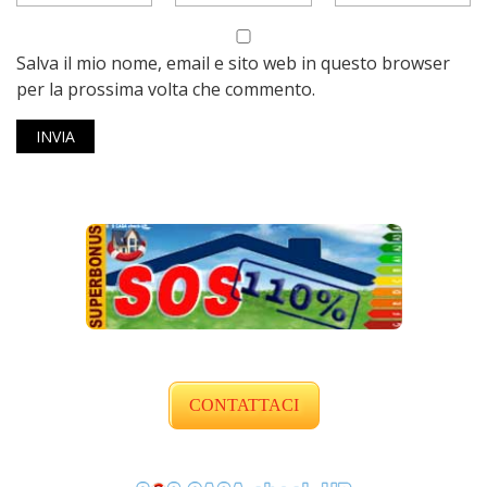
Salva il mio nome, email e sito web in questo browser
per la prossima volta che commento.
CONTATTACI