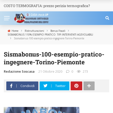
COSTO TERMOGRAFIA: prezzo perizia termografica?
NEWS
›
›
›
Home
Ristrutturazioni
Bonus Fiscali
SISMABONUS 110% ESEMPIO PRATICO: TIPI INTERVENTI AGEVOLABILI
›
Sismabonus-100-esempio-pratico-ingegnere-Torino-Piemonte
Sismabonus-100-esempio-pratico-
ingegnere-Torino-Piemonte
Redazione Soscasa
21 Ottobre 2020
0
273
Condividi
Twitter