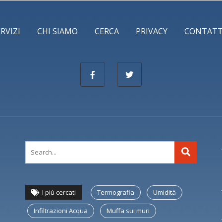
ERVIZI
CHI SIAMO
CERCA
PRIVACY
CONTATT
I più cercati
Termografia
Umidità
Infiltrazioni Acqua
Muffa sui muri