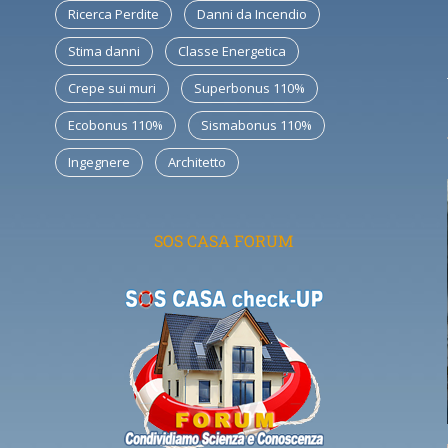
Ricerca Perdite
Danni da Incendio
Stima danni
Classe Energetica
Crepe sui muri
Superbonus 110%
Ecobonus 110%
Sismabonus 110%
Ingegnere
Architetto
SOS CASA FORUM