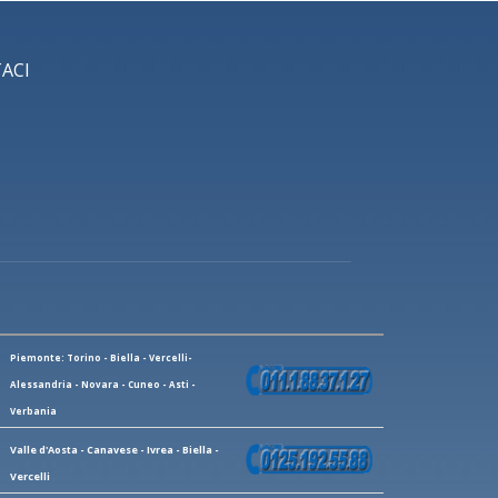
ACI
Piemonte: Torino - Biella - Vercelli-
Alessandria - Novara - Cuneo - Asti -
Verbania
Valle d'Aosta - Canavese - Ivrea - Biella -
Vercelli