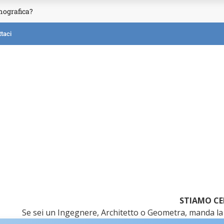
mografica?
taci
STIAMO CE
Se sei un Ingegnere, Architetto o Geometra, manda la 