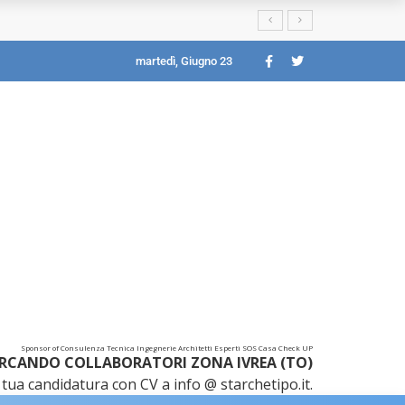
martedì, Giugno 23
Sponsor of Consulenza Tecnica Ingegnerie Architetti Esperti SOS Casa Check UP
RCANDO COLLABORATORI ZONA IVREA (TO)
tua candidatura con CV a info @ starchetipo.it.