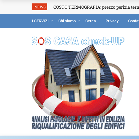
COSTO TERMOGRAFIA: prezzo perizia ter
NEWS
I SERVIZI
Chi siamo
Cerca
Privacy
Contat