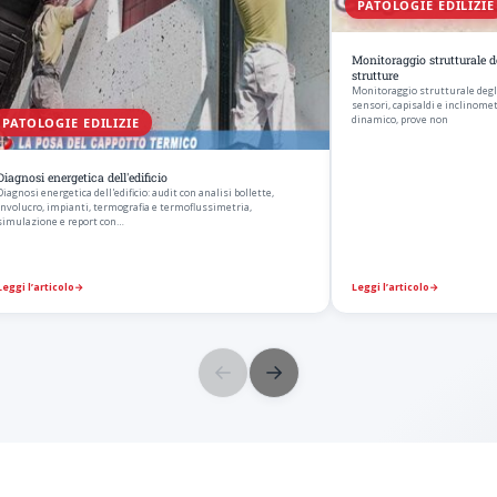
PATOLOGIE EDILIZIE
Monitoraggio strutturale deg
strutture
Monitoraggio strutturale degli 
sensori, capisaldi e inclinome
dinamico, prove non
PATOLOGIE EDILIZIE
Diagnosi energetica dell'edificio
Diagnosi energetica dell'edificio: audit con analisi bollette,
involucro, impianti, termografia e termoflussimetria,
simulazione e report con…
Leggi l’articolo
→
Leggi l’articolo
→
←
→