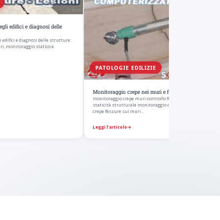
li edifici e diagnosi delle
edifici e diagnosi delle strutture:
tri, monitoraggio statico e
PATOLOGIE EDILIZIE
Monitoraggio crepe nei muri e fessure strutturali
monitoraggio crepe muri controllo fessure murature analis
staticità strutturale monitoraggio quadro fessurativo cont
crepe fessure sui muri…
Leggi l’articolo
→