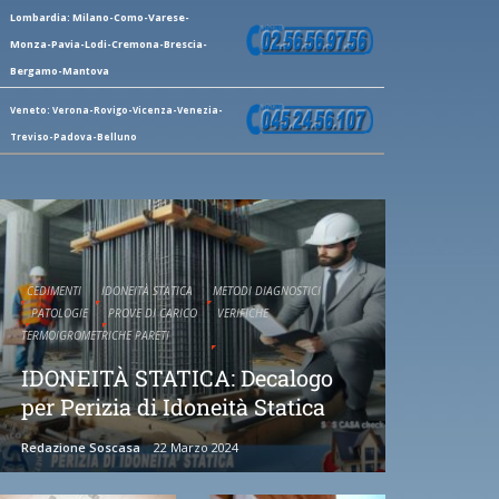
Lombardia: Milano-Como-Varese-
Monza-Pavia-Lodi-Cremona-Brescia-
Bergamo-Mantova
Veneto: Verona-Rovigo-Vicenza-Venezia-
Treviso-Padova-Belluno
CEDIMENTI
IDONEITÀ STATICA
METODI DIAGNOSTICI
PATOLOGIE
PROVE DI CARICO
VERIFICHE
TERMOIGROMETRICHE PARETI
IDONEITÀ STATICA: Decalogo
per Perizia di Idoneità Statica
Redazione Soscasa
22 Marzo 2024