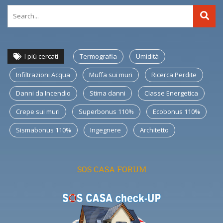
I più cercati
Termografia
Umidità
Infiltrazioni Acqua
Muffa sui muri
Ricerca Perdite
Danni da Incendio
Stima danni
Classe Energetica
Crepe sui muri
Superbonus 110%
Ecobonus 110%
Sismabonus 110%
Ingegnere
Architetto
SOS CASA FORUM