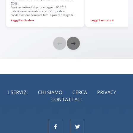
2013
Scarico a tetto obbligatorio,Legge n. 90/2013
,relazione asseverata scarico tetto,caldaia
condensazione,scaricare fumi a parete,obbligo di
scaricare…
Leggi l’articolo
→
Leggi l’articolo
→
←
→
I SERVIZI
CHI SIAMO
CERCA
PRIVACY
CONTATTACI