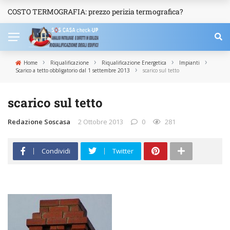
COSTO TERMOGRAFIA: prezzo perizia termografica?
NEWS
›
›
›
›
Home
Riqualificazione
Riqualificazione Energetica
Impianti
›
Scarico a tetto obbligatorio dal 1 settembre 2013
scarico sul tetto
scarico sul tetto
Redazione Soscasa
2 Ottobre 2013
0
281
Condividi
Twitter