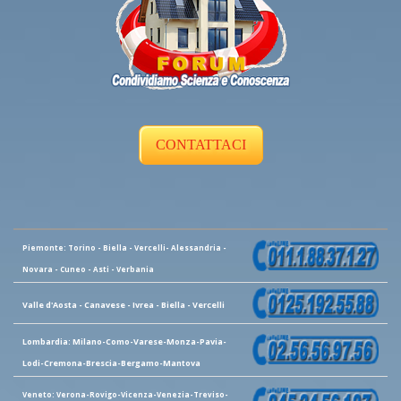
CONTATTACI
Piemonte: Torino - Biella - Vercelli- Alessandria -
Novara - Cuneo - Asti - Verbania
Valle d'Aosta - Canavese - Ivrea - Biella - Vercelli
Lombardia: Milano-Como-Varese-Monza-Pavia-
Lodi-Cremona-Brescia-Bergamo-Mantova
Veneto: Verona-Rovigo-Vicenza-Venezia-Treviso-