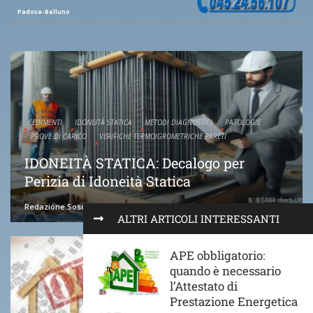
Padova-Belluno
CEDIMENTI
IDONEITÀ STATICA
METODI DIAGNOSTICI
PATOLOGIE
PROVE DI CARICO
VERIFICHE TERMOIGROMETRICHE PARETI
IDONEITÀ STATICA: Decalogo per
Perizia di Idoneità Statica
Redazione Soscasa
22 Marzo 2024
ALTRI ARTICOLI INTERESSANTI
APE obbligatorio:
quando è necessario
l’Attestato di
Prestazione Energetica