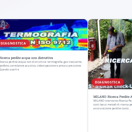
DIAGNOSTICA
Ricerca perdite acqua non distruttiva
Ricerca perdite acqua non distruttiva: termografia, gas tracciante,
geofono, correlatore acustico, videoispezione e prova a pressione.
Quando usarli e
DIAGNOSTICA
MILANO: Ricerca Perdite 
MILANO intervento Ricerca Per
costi bassi metodi di ricerca p
assicurazione perdite costo…