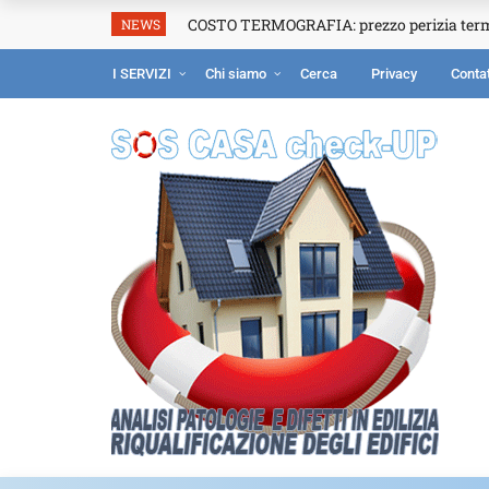
COSTO TERMOGRAFIA: prezzo perizia ter
NEWS
I SERVIZI
Chi siamo
Cerca
Privacy
Contat