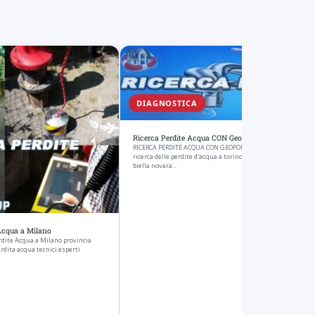
DIAGNOSTICA
Ricerca Perdite Acqua CON Geofono
RICERCA PERDITE ACQUA CON GEOFONO metodo acustrico per
ricerca delle perdite d'acqua a torino aosta milano ivrea verc
biella novara…
Acqua a Milano
dite Acqua a Milano provincia
erdita acqua tecnici esperti