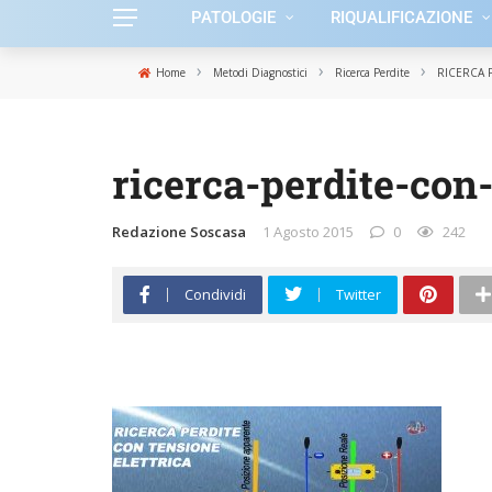
PATOLOGIE
RIQUALIFICAZIONE
›
›
›
Home
Metodi Diagnostici
Ricerca Perdite
RICERCA 
ricerca-perdite-con-
Redazione Soscasa
1 Agosto 2015
0
242
Condividi
Twitter