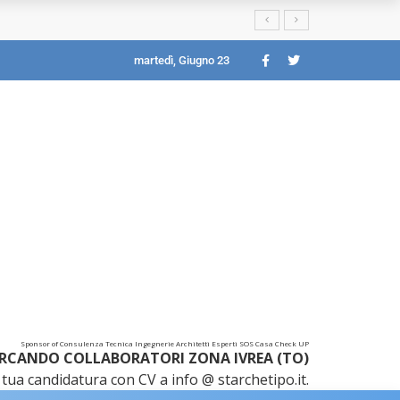
martedì, Giugno 23
Sponsor of Consulenza Tecnica Ingegnerie Architetti Esperti SOS Casa Check UP
RCANDO COLLABORATORI ZONA IVREA (TO)
tua candidatura con CV a info @ starchetipo.it.