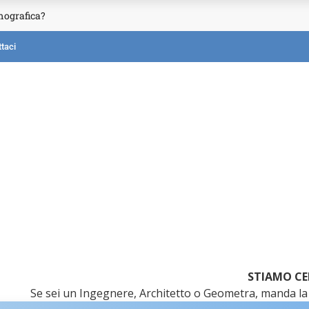
mografica?
taci
STIAMO CE
Se sei un Ingegnere, Architetto o Geometra, manda la 