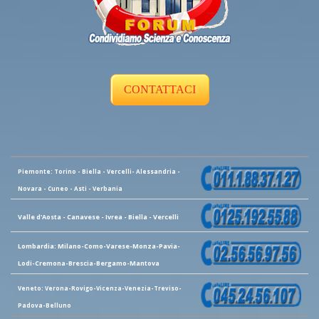
CONTATTACI
Piemonte: Torino - Biella - Vercelli- Alessandria -
Novara - Cuneo - Asti - Verbania
Valle d'Aosta - Canavese - Ivrea - Biella - Vercelli
Lombardia: Milano-Como-Varese-Monza-Pavia-
Lodi-Cremona-Brescia-Bergamo-Mantova
Veneto: Verona-Rovigo-Vicenza-Venezia-Treviso-
Padova-Belluno