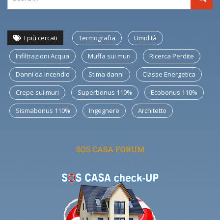
I più cercati
Termografia
Umidità
Infiltrazioni Acqua
Muffa sui muri
Ricerca Perdite
Danni da Incendio
Stima danni
Classe Energetica
Crepe sui muri
Superbonus 110%
Ecobonus 110%
Sismabonus 110%
Ingegnere
Architetto
SOS CASA FORUM