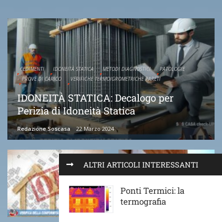
CEDIMENTI
IDONEITÀ STATICA
METODI DIAGNOSTICI
PATOLOGIE
PROVE DI CARICO
VERIFICHE TERMOIGROMETRICHE PARETI
IDONEITÀ STATICA: Decalogo per
Perizia di Idoneità Statica
Redazione Soscasa
22 Marzo 2024
ALTRI ARTICOLI INTERESSANTI
Ponti Termici: la
termografia