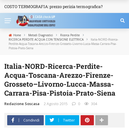
COSTO TERMOGRAFIA: prezzo perizia termografica?
NEWS
›
›
›
Home
Metodi Diagnostici
Ricerca Perdite
›
RICERCA PERDITE ACQUA CON TENSIONE ELETTRICA
Italia-NORD-Ricerca-
Perdite-Acqua-Toscana-Arezzo-Firenze-Grosseto–Livorno-Lucca-Massa-Carrara-Pisa-
Pistoia-Prato-Siena
Italia-NORD-Ricerca-Perdite-
Acqua-Toscana-Arezzo-Firenze-
Grosseto–Livorno-Lucca-Massa-
Carrara-Pisa-Pistoia-Prato-Siena
Redazione Soscasa
2 Agosto 2015
0
304
Condividi
Twitter