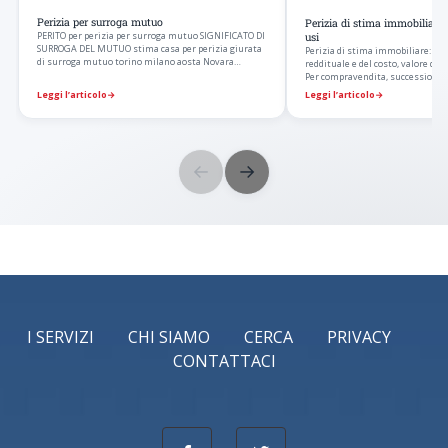
Perizia per surroga mutuo
Perizia di stima immobiliare:
PERITO per perizia per surroga mutuo SIGNIFICATO DI
usi
SURROGA DEL MUTUO stima casa per perizia giurata
Perizia di stima immobiliare: me
di surroga mutuo torino milano aosta Novara…
reddituale e del costo, valore di 
Per compravendita, successione, 
Leggi l’articolo
→
Leggi l’articolo
→
←
→
I SERVIZI
CHI SIAMO
CERCA
PRIVACY
CONTATTACI