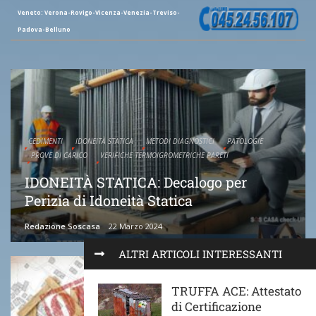
Veneto: Verona-Rovigo-Vicenza-Venezia-Treviso-
Padova-Belluno
CEDIMENTI
IDONEITÀ STATICA
METODI DIAGNOSTICI
PATOLOGIE
PROVE DI CARICO
VERIFICHE TERMOIGROMETRICHE PARETI
IDONEITÀ STATICA: Decalogo per
Perizia di Idoneità Statica
Redazione Soscasa
22 Marzo 2024
ALTRI ARTICOLI INTERESSANTI
TRUFFA ACE: Attestato
di Certificazione