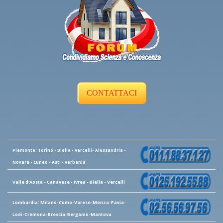
CONTATTACI
Piemonte: Torino - Biella - Vercelli- Alessandria -
Novara - Cuneo - Asti - Verbania
Valle d'Aosta - Canavese - Ivrea - Biella - Vercelli
Lombardia: Milano-Como-Varese-Monza-Pavia-
Lodi-Cremona-Brescia-Bergamo-Mantova