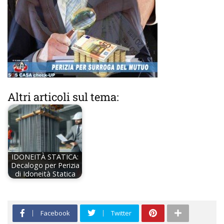
Altri articoli sul tema:
IDONEITÀ STATICA:
Decalogo per Perizia
di Idoneità Statica
Facebook
Twitter