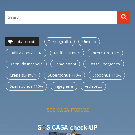
I più cercati
Termografia
Umidità
Infiltrazioni Acqua
Muffa sui muri
Ricerca Perdite
Danni da Incendio
Stima danni
Classe Energetica
Crepe sui muri
Superbonus 110%
Ecobonus 110%
Sismabonus 110%
Ingegnere
Architetto
SOS CASA FORUM