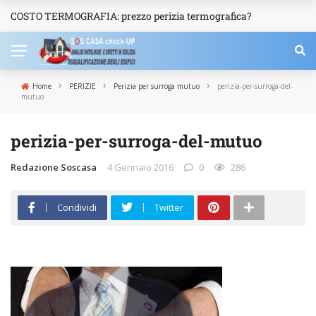
COSTO TERMOGRAFIA: prezzo perizia termografica?
NEWS
›
›
›
Home
PERIZIE
Perizia per surroga mutuo
perizia-per-surroga-del-
mutuo
perizia-per-surroga-del-mutuo
Redazione Soscasa
4 Gennaio 2016
0
286
Condividi
Twitter