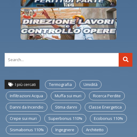
I più cercati
Termografia
Umidità
Infiltrazioni Acqua
Muffa sui muri
Ricerca Perdite
Danni da Incendio
Stima danni
Classe Energetica
Crepe sui muri
Superbonus 110%
Ecobonus 110%
Sismabonus 110%
Ingegnere
Architetto