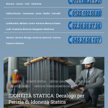
Novara - Cuneo - Asti - Verbania
Valle d'Aosta - Canavese - Ivrea - Biella - Vercelli
Lombardia: Milano-Como-Varese-Monza-Pavia-
Lodi-Cremona-Brescia-Bergamo-Mantova
Veneto: Verona-Rovigo-Vicenza-Venezia-Treviso-
Padova-Belluno
CEDIMENTI
IDONEITÀ STATICA
METODI DIAGNOSTICI
PATOLOGIE
PROVE DI CARICO
VERIFICHE TERMOIGROMETRICHE PARETI
IDONEITÀ STATICA: Decalogo per
Perizia di Idoneità Statica