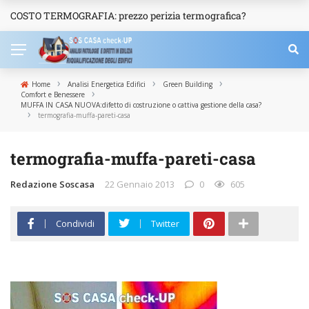
COSTO TERMOGRAFIA: prezzo perizia termografica?
NEWS
›
›
›
Home
Analisi Energetica Edifici
Green Building
›
Comfort e Benessere
MUFFA IN CASA NUOVA:difetto di costruzione o cattiva gestione della casa?
›
termografia-muffa-pareti-casa
termografia-muffa-pareti-casa
Redazione Soscasa
22 Gennaio 2013
0
605
Condividi
Twitter