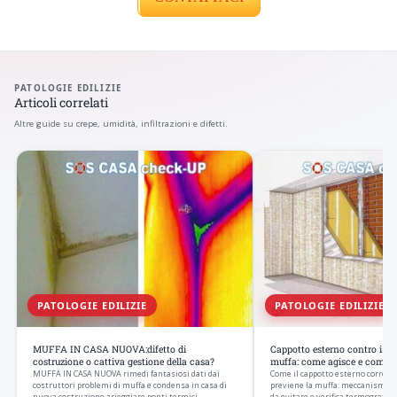
PATOLOGIE EDILIZIE
Articoli correlati
Altre guide su crepe, umidità, infiltrazioni e difetti.
PATOLOGIE EDILIZIE
PATOLOGIE EDILIZIE
MUFFA IN CASA NUOVA:difetto di
Cappotto esterno contro i pon
costruzione o cattiva gestione della casa?
muffa: come agisce e come si
MUFFA IN CASA NUOVA rimedi fantasiosi dati dai
Come il cappotto esterno corregge
costruttori problemi di muffa e condensa in casa di
previene la muffa: meccanismo fis
nuova costruzione arieggiare ponti termici…
da evitare e verifica termografica