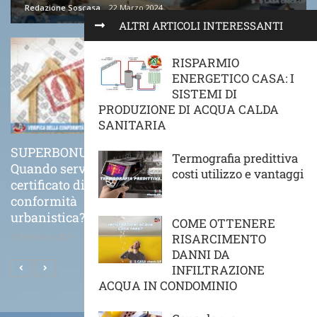
Redazione Soscasa
22 Marzo 2024
ALTRI ARTICOLI INTERESSANTI
RISPARMIO
ENERGETICO CASA: I
SISTEMI DI
PRODUZIONE DI ACQUA CALDA
SANITARIA
SUPERBONUS 110%
COME VA POSATO
Termografia predittiva
Quando serve il
CORRETTAMENTE UN
costi utilizzo e vantaggi
certificato di
CAPPOTTO TERMICO
conformità
21 Novembre 2020
urbanistica?
COME OTTENERE
RISARCIMENTO
25 Febbraio 2021
DANNI DA
INFILTRAZIONE
ACQUA IN CONDOMINIO