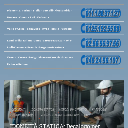
Piemonte: Torino - Biella - Vercelli- Alessandria -
Novara - Cuneo - Asti - Verbania
Valle d'Aosta - Canavese - Ivrea - Biella - Vercelli
Lombardia: Milano-Como-Varese-Monza-Pavia-
Lodi-Cremona-Brescia-Bergamo-Mantova
Veneto: Verona-Rovigo-Vicenza-Venezia-Treviso-
Padova-Belluno
CEDIMENTI
IDONEITÀ STATICA
METODI DIAGNOSTICI
PATOLOGIE
PROVE DI CARICO
VERIFICHE TERMOIGROMETRICHE PARETI
IDONEITÀ STATICA: Decalogo per