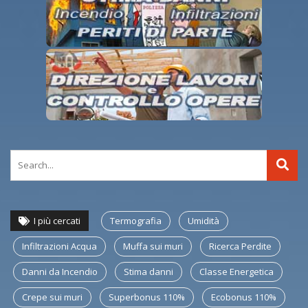
I più cercati
Termografia
Umidità
Infiltrazioni Acqua
Muffa sui muri
Ricerca Perdite
Danni da Incendio
Stima danni
Classe Energetica
Crepe sui muri
Superbonus 110%
Ecobonus 110%