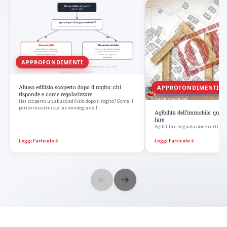
APPROFONDIMENTI
APPROFONDIMENTI
Abuso edilizio scoperto dopo il rogito: chi
risponde e come regolarizzare
Hai scoperto un abuso edilizio dopo il rogito? Come il
perito ricostruisce la cronologia dell
Agibilità dell'immobile: qua
fare
Agibilità e segnalazione certificat
Leggi l’articolo
→
Leggi l’articolo
→
←
→