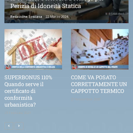
Perizia di Idoneità Statica
Redazione Soscasa
22 Marzo 2024
SUPERBONUS 110%
COME VA POSATO
Quando serve il
CORRETTAMENTE UN
certificato di
CAPPOTTO TERMICO
conformità
21 Novembre 2020
urbanistica?
25 Febbraio 2021