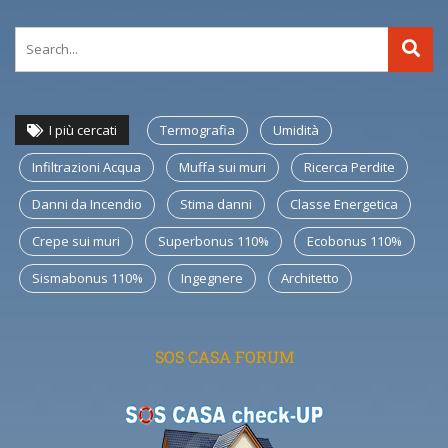
I più cercati
Termografia
Umidità
Infiltrazioni Acqua
Muffa sui muri
Ricerca Perdite
Danni da Incendio
Stima danni
Classe Energetica
Crepe sui muri
Superbonus 110%
Ecobonus 110%
Sismabonus 110%
Ingegnere
Architetto
SOS CASA FORUM