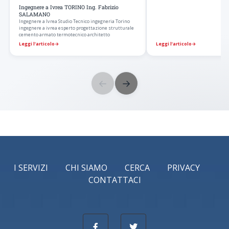
Ingegnere a Ivrea TORINO Ing. Fabrizio
SALAMANO
Ingegnere a Ivrea Studio Tecnico ingegneria Torino
ingegnere a ivrea esperto progettazione strutturale
cemento armato termotecnico architetto
Leggi l’articolo
→
Leggi l’articolo
→
←
→
I SERVIZI
CHI SIAMO
CERCA
PRIVACY
CONTATTACI