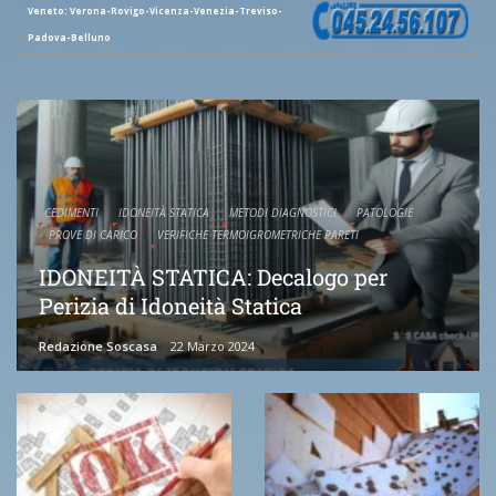
Veneto: Verona-Rovigo-Vicenza-Venezia-Treviso-
Padova-Belluno
CEDIMENTI
IDONEITÀ STATICA
METODI DIAGNOSTICI
PATOLOGIE
PROVE DI CARICO
VERIFICHE TERMOIGROMETRICHE PARETI
IDONEITÀ STATICA: Decalogo per
Perizia di Idoneità Statica
Redazione Soscasa
22 Marzo 2024