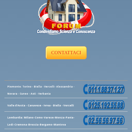
CONTATTACI
Piemonte: Torino - Biella - Vercelli- Alessandria -
Novara - Cuneo - Asti - Verbania
Valle d'Aosta - Canavese - Ivrea - Biella - Vercelli
Lombardia: Milano-Como-Varese-Monza-Pavia-
Lodi-Cremona-Brescia-Bergamo-Mantova