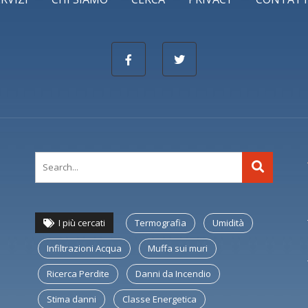
I più cercati
Termografia
Umidità
Infiltrazioni Acqua
Muffa sui muri
Ricerca Perdite
Danni da Incendio
Stima danni
Classe Energetica