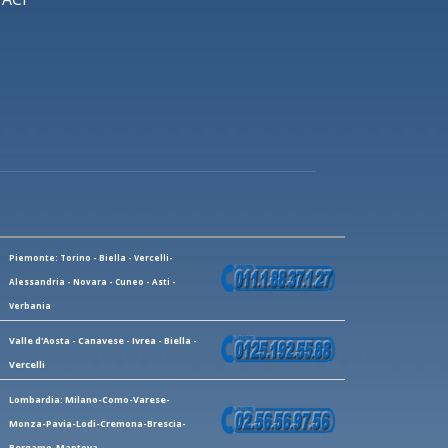
Piemonte: Torino - Biella - Vercelli-
Alessandria - Novara - Cuneo - Asti -
Verbania
Valle d'Aosta - Canavese - Ivrea - Biella -
Vercelli
Lombardia: Milano-Como-Varese-
Monza-Pavia-Lodi-Cremona-Brescia-
Bergamo-Mantova