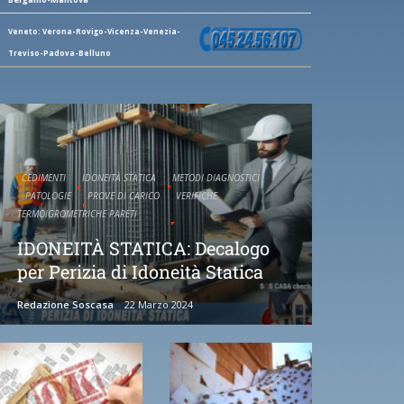
Veneto: Verona-Rovigo-Vicenza-Venezia-
Treviso-Padova-Belluno
CEDIMENTI
IDONEITÀ STATICA
METODI DIAGNOSTICI
PATOLOGIE
PROVE DI CARICO
VERIFICHE
TERMOIGROMETRICHE PARETI
IDONEITÀ STATICA: Decalogo
per Perizia di Idoneità Statica
Redazione Soscasa
22 Marzo 2024