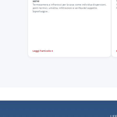
serve
Termocamera a infrarossi per la casa: come individua dispersioni,
ponti termici, umidita, infiltrazioni e verifica del cappotto.
Sopralluogo e…
Leggi l’articolo
→
I S