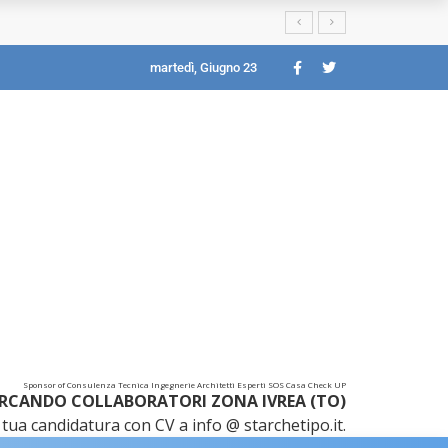
martedì, Giugno 23
Sponsor of Consulenza Tecnica Ingegnerie Architetti Esperti SOS Casa Check UP
RCANDO COLLABORATORI ZONA IVREA (TO)
tua candidatura con CV a info @ starchetipo.it.