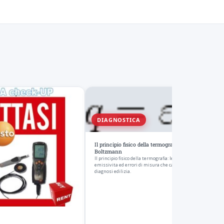
DIAGNOSTICA
Il principio fisico della termografia e la legge di Stefa
Boltzmann
Il principio fisico della termografia: legge di Stefan-Boltzman
emissivita ed errori di misura che cambiano l'affidabilita del
diagnosi edilizia.