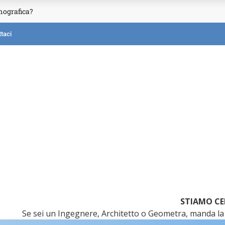
mografica?
taci
STIAMO CE
Se sei un Ingegnere, Architetto o Geometra, manda la 