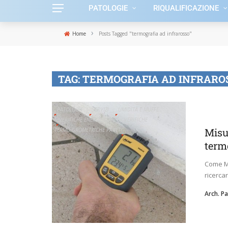
PATOLOGIE
RIQUALIFICAZIONE
›
Home
Posts Tagged "termografia ad infrarosso"
TAG:
TERMOGRAFIA AD INFRARO
PATOLOGIE
SERVIZI
UMIDITÀ E MUFFE
VERIFICHE ENERGETICHE
VERIFICHE
Misu
TERMOIGROMETRICHE PARETI
term
Come Mi
ricercar
Arch. P