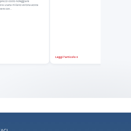
prezzi costo noleggiare
ra usata milano verona aosta
amere con…
Leggi l’articolo
→
ACI