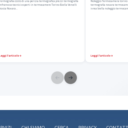
Termografia costo di una perizia termografica prezzi termografia
Noleggio Termocamera torino 
infrarosso tecnici esperti in termocamere Torino Biella Vercelli
termografia novara termocame
Aosta Novara…
ivrea biella noleggio termoc
Leggi l’articolo
→
Leggi l’articolo
→
←
→
ERVIZI
CHI SIAMO
CERCA
PRIVACY
CONTATT