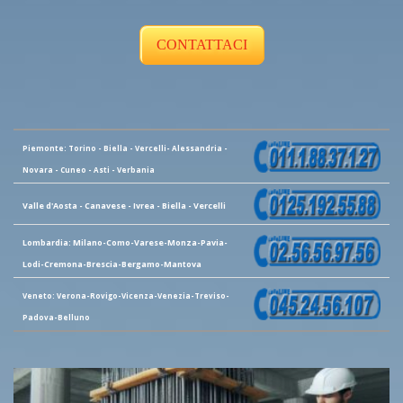
CONTATTACI
Piemonte: Torino - Biella - Vercelli- Alessandria -
Novara - Cuneo - Asti - Verbania
Valle d'Aosta - Canavese - Ivrea - Biella - Vercelli
Lombardia: Milano-Como-Varese-Monza-Pavia-
Lodi-Cremona-Brescia-Bergamo-Mantova
Veneto: Verona-Rovigo-Vicenza-Venezia-Treviso-
Padova-Belluno