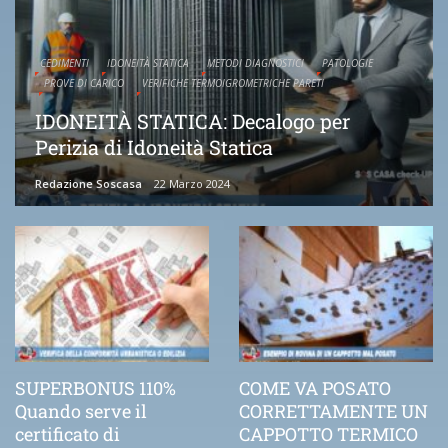
CEDIMENTI
IDONEITÀ STATICA
METODI DIAGNOSTICI
PATOLOGIE
PROVE DI CARICO
VERIFICHE TERMOIGROMETRICHE PARETI
IDONEITÀ STATICA: Decalogo per
Perizia di Idoneità Statica
Redazione Soscasa
22 Marzo 2024
SUPERBONUS 110%
COME VA POSATO
Quando serve il
CORRETTAMENTE UN
certificato di
CAPPOTTO TERMICO