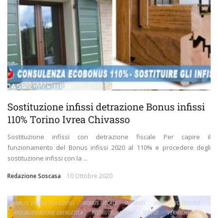
Sostituzione infissi detrazione Bonus infissi
110% Torino Ivrea Chivasso
Sostituzione infissi con detrazione fiscale Per capire il
funzionamento del Bonus infissi 2020 al 110% e procedere degli
sostituzione infissi con la ...
Redazione Soscasa
10 Ottobre 2020
ANALISI ENERGETICA EDIFICI
BONUS FISCALI
IMPIANTI
INVOLUCRO EDILIZIO
RIQUALIFICAZIONE ENERGETICA
RISTRUTTURAZIONI
SERVIZI
VERIFICHE