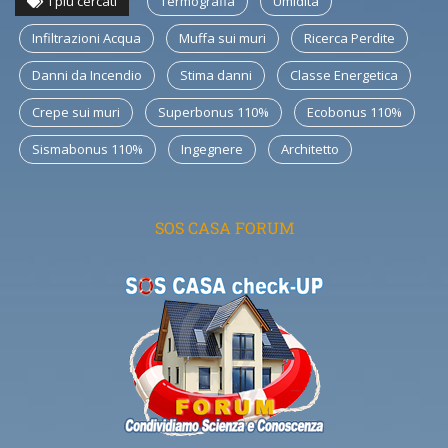
I più cercati
Termografia
Umidità
Infiltrazioni Acqua
Muffa sui muri
Ricerca Perdite
Danni da Incendio
Stima danni
Classe Energetica
Crepe sui muri
Superbonus 110%
Ecobonus 110%
Sismabonus 110%
Ingegnere
Architetto
SOS CASA FORUM