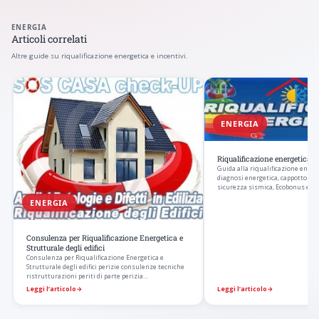
ENERGIA
Articoli correlati
Altre guide su riqualificazione energetica e incentivi.
ENERGIA
Riqualificazione energetica de
Guida alla riqualificazione energet
diagnosi energetica, cappotto e i
sicurezza sismica, Ecobonus e S
ENERGIA
Consulenza per Riqualificazione Energetica e
Strutturale degli edifici
Consulenza per Riqualificazione Energetica e
Strutturale degli edifici perizie consulenze tecniche
ristrutturazioni periti di parte perizia…
Leggi l’articolo
→
Leggi l’articolo
→