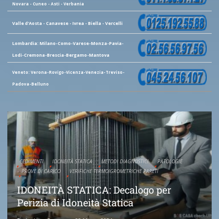
Novara - Cuneo - Asti - Verbania
Valle d'Aosta - Canavese - Ivrea - Biella - Vercelli
Lombardia: Milano-Como-Varese-Monza-Pavia-
Lodi-Cremona-Brescia-Bergamo-Mantova
Veneto: Verona-Rovigo-Vicenza-Venezia-Treviso-
Padova-Belluno
CEDIMENTI
IDONEITÀ STATICA
METODI DIAGNOSTICI
PATOLOGIE
PROVE DI CARICO
VERIFICHE TERMOIGROMETRICHE PARETI
IDONEITÀ STATICA: Decalogo per
Perizia di Idoneità Statica