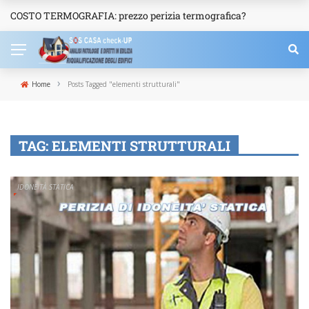
COSTO TERMOGRAFIA: prezzo perizia termografica?
NEWS
›
Home
Posts Tagged "elementi strutturali"
TAG:
ELEMENTI STRUTTURALI
IDONEITÀ STATICA