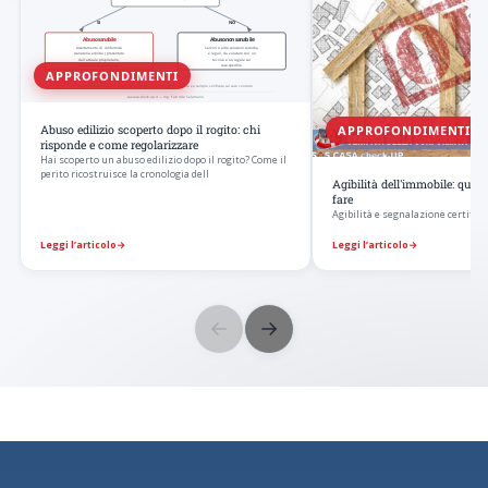
APPROFONDIMENTI
APPROFONDIMENTI
Abuso edilizio scoperto dopo il rogito: chi
risponde e come regolarizzare
Hai scoperto un abuso edilizio dopo il rogito? Come il
perito ricostruisce la cronologia dell
Agibilità dell'immobile: qua
fare
Agibilità e segnalazione certificat
Leggi l’articolo
→
Leggi l’articolo
→
←
→