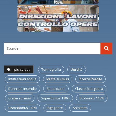
I più cercati
Termografia
Umidità
Infiltrazioni Acqua
Muffa sui muri
Ricerca Perdite
Danni da Incendio
Stima danni
Classe Energetica
Crepe sui muri
Superbonus 110%
Ecobonus 110%
Sismabonus 110%
Ingegnere
Architetto