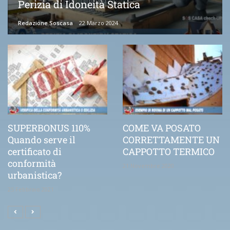
Perizia di Idoneità Statica
Redazione Soscasa
22 Marzo 2024
SUPERBONUS 110%
COME VA POSATO
Quando serve il
CORRETTAMENTE UN
certificato di
CAPPOTTO TERMICO
conformità
21 Novembre 2020
urbanistica?
25 Febbraio 2021