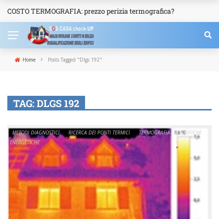
COSTO TERMOGRAFIA: prezzo perizia termografica?
NEWS
›
Home
Posts Tagged "Dlgs 192"
TAG:
DLGS 192
METODI DIAGNOSTICI
RICERCA DEI PONTI TERMICI
TERMOGRAFIA
VERIFICHE
ENERGETICHE