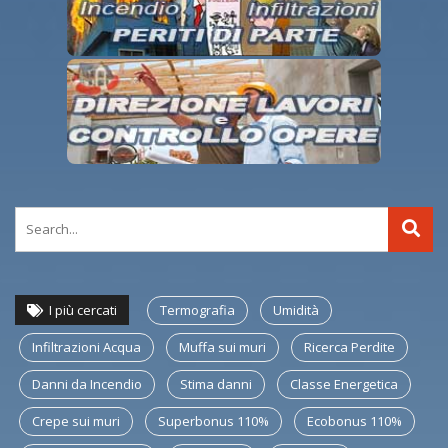
I più cercati
Termografia
Umidità
Infiltrazioni Acqua
Muffa sui muri
Ricerca Perdite
Danni da Incendio
Stima danni
Classe Energetica
Crepe sui muri
Superbonus 110%
Ecobonus 110%