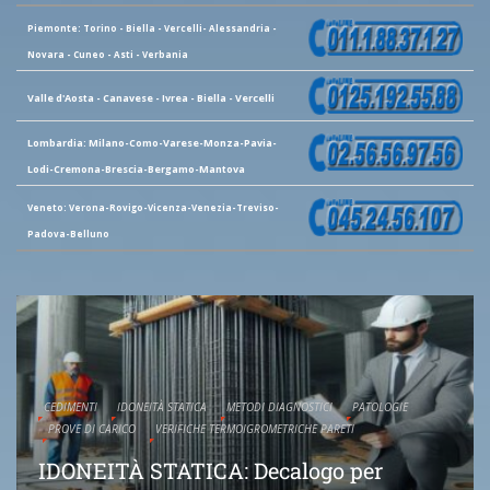
Piemonte: Torino - Biella - Vercelli- Alessandria -
Novara - Cuneo - Asti - Verbania
Valle d'Aosta - Canavese - Ivrea - Biella - Vercelli
Lombardia: Milano-Como-Varese-Monza-Pavia-
Lodi-Cremona-Brescia-Bergamo-Mantova
Veneto: Verona-Rovigo-Vicenza-Venezia-Treviso-
Padova-Belluno
CEDIMENTI
IDONEITÀ STATICA
METODI DIAGNOSTICI
PATOLOGIE
PROVE DI CARICO
VERIFICHE TERMOIGROMETRICHE PARETI
IDONEITÀ STATICA: Decalogo per