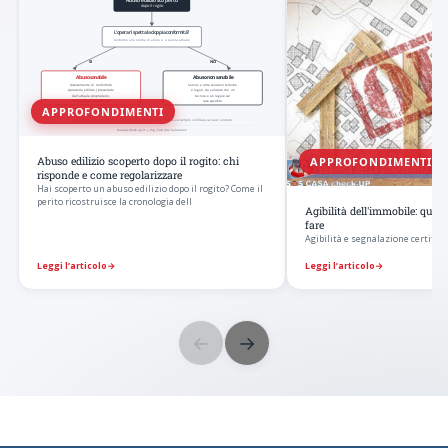
APPROFONDIMENTI
APPROFONDIMENTI
Abuso edilizio scoperto dopo il rogito: chi
risponde e come regolarizzare
Hai scoperto un abuso edilizio dopo il rogito? Come il
perito ricostruisce la cronologia dell
Agibilità dell'immobile: qua
fare
Agibilità e segnalazione certificat
Leggi l’articolo
→
Leggi l’articolo
→
←
→