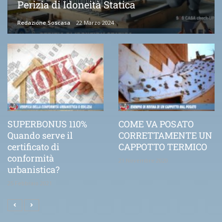
Perizia di Idoneità Statica
Redazione Soscasa
22 Marzo 2024
SUPERBONUS 110%
COME VA POSATO
Quando serve il
CORRETTAMENTE UN
certificato di
CAPPOTTO TERMICO
conformità
21 Novembre 2020
urbanistica?
25 Febbraio 2021