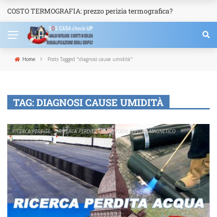
COSTO TERMOGRAFIA: prezzo perizia termografica?
NEWS
›
Home
Posts Tagged "diagnosi cause umidità"
TAG:
DIAGNOSI CAUSE UMIDITÀ
RICERCA PERDITE
RICERCA PERDITE CON METODO ELETTRO MAGNETICO