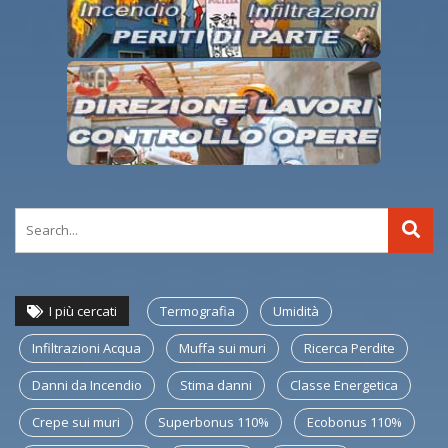
I più cercati
Termografia
Umidità
Infiltrazioni Acqua
Muffa sui muri
Ricerca Perdite
Danni da Incendio
Stima danni
Classe Energetica
Crepe sui muri
Superbonus 110%
Ecobonus 110%