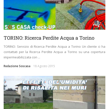
TORINO: Ricerca Perdite Acqua a Torino
TORINO: Servizio di Ricerca Perdite Acqua a Torino Un cliente ci ha
contattati per la Ricerca Perdite Acqua a Torino su una copertura
impermeabilizzata con ...
Redazione Soscasa
18 Agosto 2015
ANALISI UMIDITÀ
PATOLOGIE
SERVIZI
TERMOGRAFIA EDILE
UMIDITÀ E MUFFE