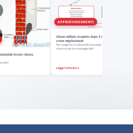
APPROFONDIMENTI
Abuso edilizio scoperto dopo il rogito: chi risponde e
come regolarizzare
Hai scoperto un abuso edilizio dopo il rogito? Come il perito
ricostruisce la cronologia dell
'immobile locato: danni,
na dell
Leggi l’articolo
→