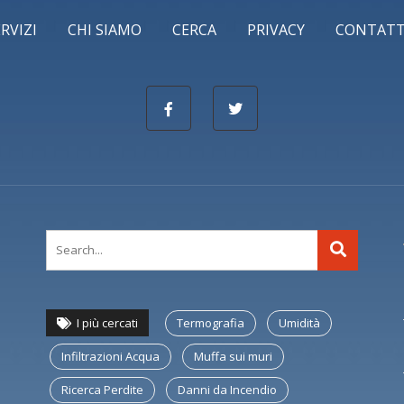
ERVIZI
CHI SIAMO
CERCA
PRIVACY
CONTATT
I più cercati
Termografia
Umidità
Infiltrazioni Acqua
Muffa sui muri
Ricerca Perdite
Danni da Incendio