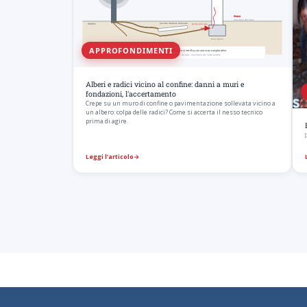
APPROFONDIMENTI
Alberi e radici vicino al confine: danni a muri e
fondazioni, l'accertamento
Crepe su un muro di confine o pavimentazione sollevata vicino a
un albero: colpa delle radici? Come si accerta il nesso tecnico
prima di agire.
Leggi l’articolo
→