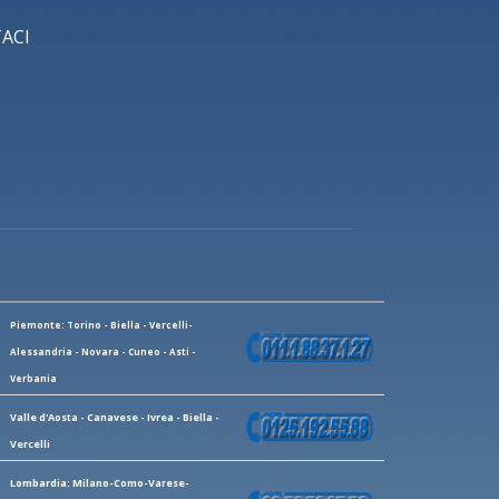
ACI
Piemonte: Torino - Biella - Vercelli-
Alessandria - Novara - Cuneo - Asti -
Verbania
Valle d'Aosta - Canavese - Ivrea - Biella -
Vercelli
Lombardia: Milano-Como-Varese-