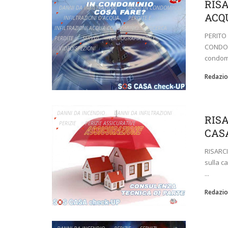
RIS
DANNI DA INFILTRAZIONI
DANNI IN CONDOMINIO
ACQ
INFILTRAZIONI D'ACQUA
PERDITE E
INFILTRAZIONI ACQUA CONDOMINIO
RICERCA
PERITO
PERDITE
SERVIZI
TERMOGRAFIA EDILE
CONDOMI
VIDEOISPEZIONI
condomi
Redazio
DANNI DA INCENDIO
DANNI DA INFILTRAZIONI
RIS
PERIZIE
PERIZIE ASSICURATIVE
CAS
RISARC
sulla c
...
Redazio