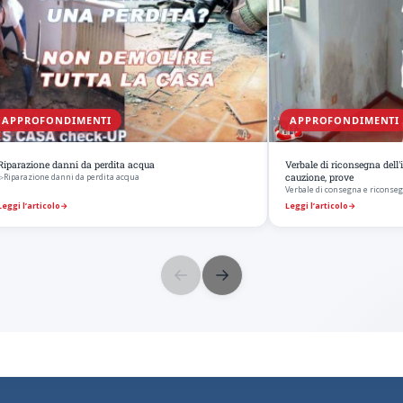
APPROFONDIMENTI
APPROFONDIMENTI
Riparazione danni da perdita acqua
Verbale di riconsegna dell
▷Riparazione danni da perdita acqua
cauzione, prove
Verbale di consegna e riconseg
Leggi l’articolo
→
Leggi l’articolo
→
←
→