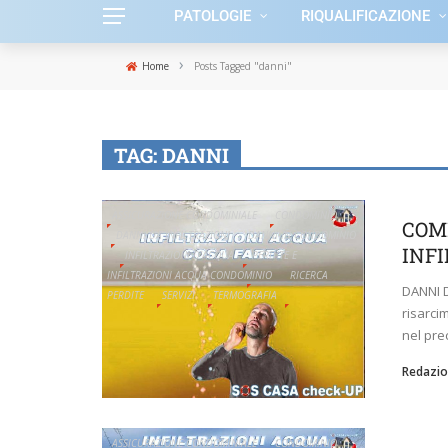
PATOLOGIE
RIQUALIFICAZIONE
›
Home
Posts Tagged "danni"
TAG:
DANNI
ASSICURAZIONE CONDOMINIALE
CONDOMINIO
COM
DANNI DA INFILTRAZIONI
DANNI IN CONDOMINIO
INF
INFILTRAZIONI D'ACQUA
PERDITE E
INFILTRAZIONI ACQUA CONDOMINIO
RICERCA
DANNI 
PERDITE
SERVIZI
TERMOGRAFIA
risarci
nel pre
Redazio
ASSICURAZIONE CONDOMINIALE
CONDOMINIO