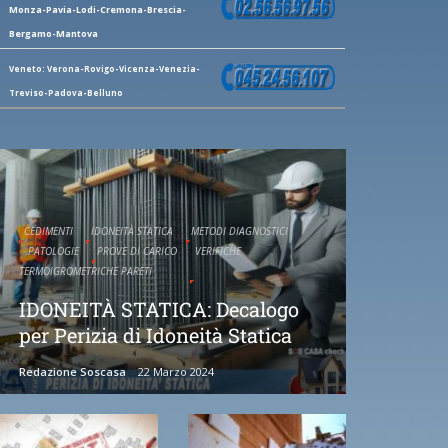
Monza-Pavia-Lodi-Cremona-Brescia-
Bergamo-Mantova
Veneto: Verona-Rovigo-Vicenza-Venezia-
Treviso-Padova-Belluno
CEDIMENTI
IDONEITÀ STATICA
METODI DIAGNOSTICI
PATOLOGIE
PROVE DI CARICO
VERIFICHE
TERMOIGROMETRICHE PARETI
IDONEITÀ STATICA: Decalogo
per Perizia di Idoneità Statica
Redazione Soscasa
22 Marzo 2024