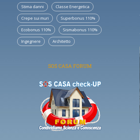
Stima danni
Classe Energetica
Crepe sui muri
Superbonus 110%
Ecobonus 110%
Sismabonus 110%
Ingegnere
Architetto
SOS CASA FORUM