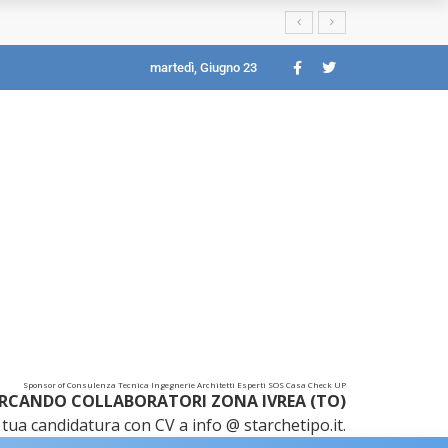
martedì, Giugno 23
Sponsor of Consulenza Tecnica Ingegnerie Architetti Esperti SOS Casa Check UP
RCANDO COLLABORATORI ZONA IVREA (TO)
tua candidatura con CV a info @ starchetipo.it.