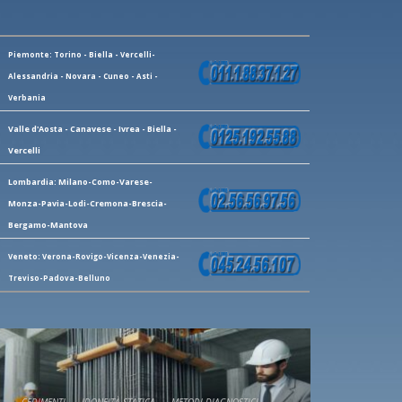
Piemonte: Torino - Biella - Vercelli-
Alessandria - Novara - Cuneo - Asti -
Verbania
Valle d'Aosta - Canavese - Ivrea - Biella -
Vercelli
Lombardia: Milano-Como-Varese-
Monza-Pavia-Lodi-Cremona-Brescia-
Bergamo-Mantova
Veneto: Verona-Rovigo-Vicenza-Venezia-
Treviso-Padova-Belluno
CEDIMENTI
IDONEITÀ STATICA
METODI DIAGNOSTICI