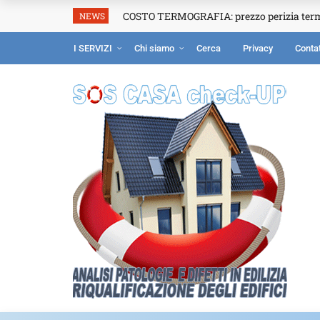
COSTO TERMOGRAFIA: prezzo perizia ter
NEWS
I SERVIZI
Chi siamo
Cerca
Privacy
Contat