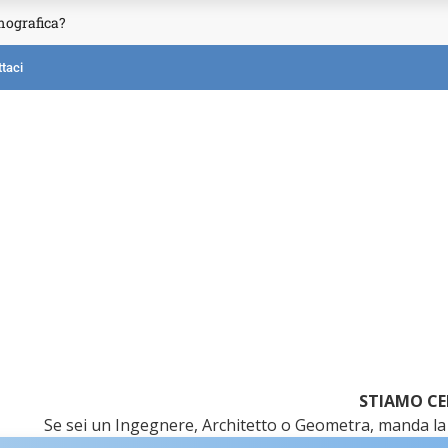
mografica?
taci
STIAMO CE
Se sei un Ingegnere, Architetto o Geometra, manda la 