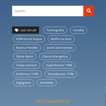
I più cercati
Termografia
Umidità
Infiltrazioni Acqua
Muffa sui muri
Ricerca Perdite
Danni da Incendio
Stima danni
Classe Energetica
Crepe sui muri
Superbonus 110%
Ecobonus 110%
Sismabonus 110%
Ingegnere
Architetto
SOS CASA FORUM