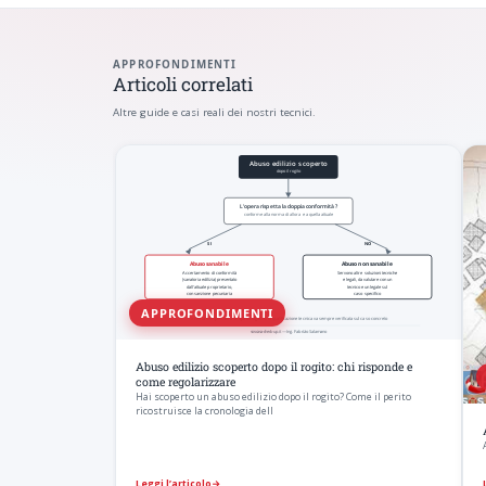
APPROFONDIMENTI
Articoli correlati
Altre guide e casi reali dei nostri tecnici.
APPROFONDIMENTI
Abuso edilizio scoperto dopo il rogito: chi risponde e
come regolarizzare
Hai scoperto un abuso edilizio dopo il rogito? Come il perito
ricostruisce la cronologia dell
Leggi l’articolo
→