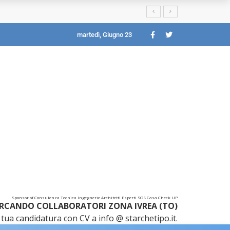
martedì, Giugno 23
Sponsor of Consulenza Tecnica Ingegnerie Architetti Esperti SOS Casa Check UP
RCANDO COLLABORATORI ZONA IVREA (TO)
tua candidatura con CV a info @ starchetipo.it.