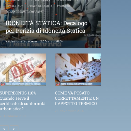
PATOLOGIE
PROVE DI CARICO
VERIFICHE
TERMOIGROMETRICHE PARETI
IDONEITÀ STATICA: Decalogo
per Perizia di Idoneità Statica
Redazione Soscasa
22 Marzo 2024
SUPERBONUS 110%
COME VA POSATO
Quando serve il
CORRETTAMENTE UN
certificato di conformità
CAPPOTTO TERMICO
urbanistica?
21 Novembre 2020
25 Febbraio 2021