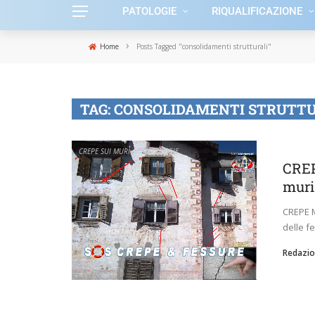
PATOLOGIE
RIQUALIFICAZIONE
›
Home
Posts Tagged "consolidamenti strutturali"
TAG:
CONSOLIDAMENTI STRUTTU
CREPE SUI MURI
PATOLOGIE
CREP
muri
CREPE M
delle f
Redazio