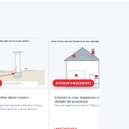
APPROFONDIMENTI
onfine: danni a muri e
Amianto in casa: mappatura, cemento-amianto e
o
obblighi del proprietario
 pavimentazione sollevata vicino a
Hai una copertura in eternit? Dove si trova l
Come si accerta il nesso tecnico
Leggi l’articolo
→