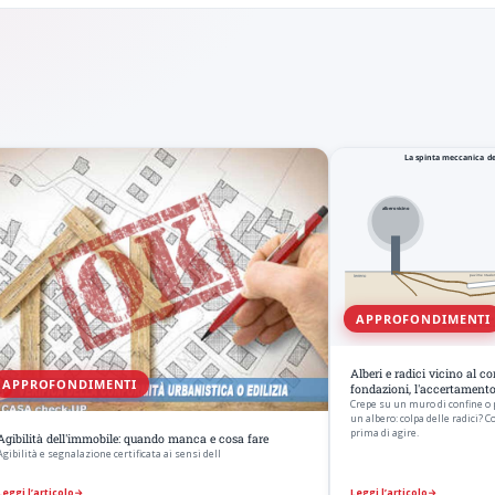
APPROFONDIMENTI
Alberi e radici vicino al c
APPROFONDIMENTI
fondazioni, l'accertament
Crepe su un muro di confine o
un albero: colpa delle radici? 
prima di agire.
Agibilità dell'immobile: quando manca e cosa fare
Agibilità e segnalazione certificata ai sensi dell
Leggi l’articolo
→
Leggi l’articolo
→